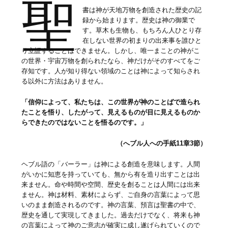
聖
書は神が天地万物を創造された歴史の記
録から始まります。歴史は神の御業で
す。草木も生物も、もちろん人ひとり存
在しない世界の初まりの出来事を誰ひと
り立証することはできません。しかし、唯一まことの神がこ
の世界・宇宙万物を創られたなら、神だけがそのすべてをご
存知です。人が知り得ない領域のことは神によって知らされ
る以外に方法はありません。
「信仰によって、私たちは、この世界が神のことばで造られ
たことを悟り、したがって、見えるものが目に見えるものか
らできたのではないことを悟るのです。」
（へブル人への手紙11章3節）
ヘブル語の「バーラー」は神による創造を意味します。人間
がいかに知恵を持っていても、無から有を造り出すことは出
来ません。命や時間や空間、歴史を創ることは人間には出来
ません。神は材料、素材によらず、ご自身の言葉によって思
いのまま創造されるのです。神の言葉、預言は聖書の中で、
歴史を通して実現してきました。過去だけでなく、将来も神
の言葉によって神のご意志が確実に成し遂げられていくので