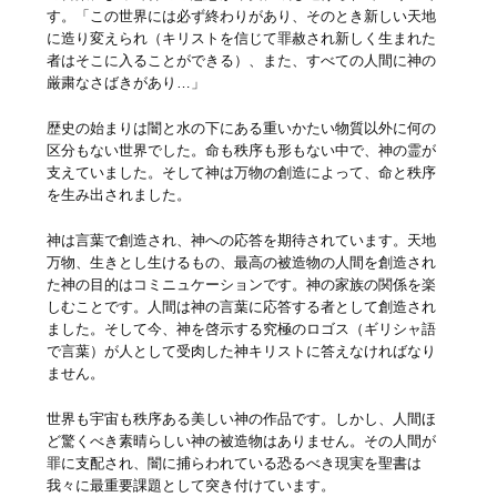
す。「この世界には必ず終わりがあり、そのとき新しい天地
に造り変えられ（キリストを信じて罪赦され新しく生まれた
者はそこに入ることができる）、また、すべての人間に神の
厳粛なさばきがあり…」
歴史の始まりは闇と水の下にある重いかたい物質以外に何の
区分もない世界でした。命も秩序も形もない中で、神の霊が
支えていました。そして神は万物の創造によって、命と秩序
を生み出されました。
神は言葉で創造され、神への応答を期待されています。天地
万物、生きとし生けるもの、最高の被造物の人間を創造され
た神の目的はコミニュケーションです。神の家族の関係を楽
しむことです。人間は神の言葉に応答する者として創造され
ました。そして今、神を啓示する究極のロゴス（ギリシャ語
で言葉）が人として受肉した神キリストに答えなければなり
ません。
世界も宇宙も秩序ある美しい神の作品です。しかし、人間ほ
ど驚くべき素晴らしい神の被造物はありません。その人間が
罪に支配され、闇に捕らわれている恐るべき現実を聖書は
我々に最重要課題として突き付けています。