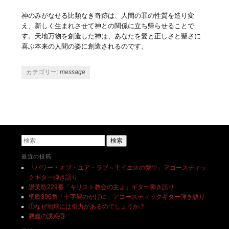
神のみがなせる比類なき奇跡は、人間の罪の性質を造り変
え、新しく生まれさせて神との関係に立ち帰らせることで
す。天地万物を創造した神は、あなたを愛と正しさと聖さに
喜ぶ本来の人間の姿に創造されるのです。
カテゴリー:
message
投稿ナビゲーション
検索
最近の投稿
「パワー・オブ・ユア・ラブ～主イエスの愛で」アコースティッ
クギター弾き語り
讃美歌229番「キリスト教会の主よ」ギター弾き語り
聖歌396番「十字架のかげに」アコースティックギター弾き語り
①なぜ地球には引力があるのでしょうか？
悪魔の誘惑③