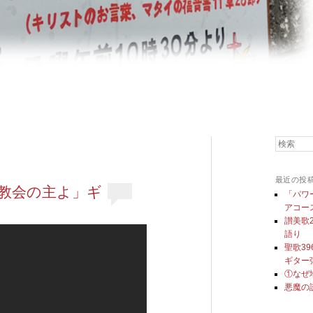
検索
最近の投
ト教会の主よ」ギ
「パワ
アコー
讃美歌
語り
聖歌3
ギター
①なぜ
悪魔の