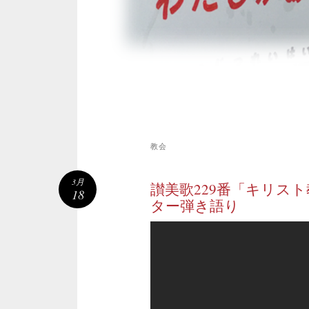
教会
3月
讃美歌229番「キリス
18
ター弾き語り