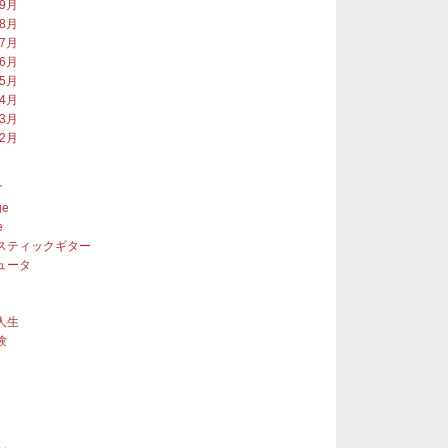
年9月
年8月
年7月
年6月
年5月
年4月
年3月
年2月
ー
ge
e
スティックギター
ュータ
人生
験