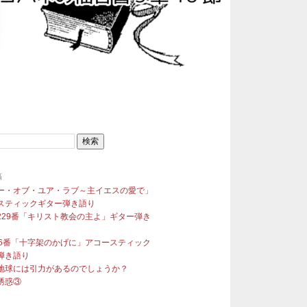
稿
ー・オブ・ユア・ラブ～主イエスの愛で」
スティックギター弾き語り
229番「キリスト教会の主よ」ギター弾き
96番「十字架のかげに」アコースティック
弾き語り
地球には引力があるのでしょうか？
誘惑③