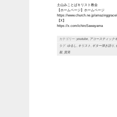
土山みことばキリスト教会
【ホームページ】ホームページ
https://www.church.ne.jp/amazinggrace
【X】
https://x.com/ichiroSawayama
カテゴリー:
youtube
,
アコースティック
タグ:
ゆるし
,
キリスト
,
ギター弾き語り
,
殺
,
賛美
投稿ナビゲーション