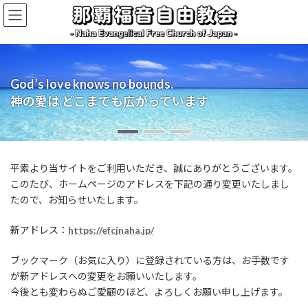
コ
ナ
ン
ビ
テ
ゲ
ン
ー
ツ
シ
へ
ョ
God’s love knows no bounds.
Walking with the community, your church.
Welcome to the story of grace.
ス
ン
神の愛は どこまでも広がっています
地域とともに歩む あなたの教会
あなたも 神の恵みに招かれています
キ
に
ッ
移
プ
動
平素より当サイトをご利用いただき、誠にありがとうございます。
このたび、ホームページのアドレスを下記の通り変更いたしまし
たので、お知らせいたします。
新アドレス：
https://efcjnaha.jp/
ブックマーク（お気に入り）に登録されている方は、お手数です
が新アドレスへの変更をお願いいたします。
今後とも変わらぬご愛顧のほど、よろしくお願い申し上げます。