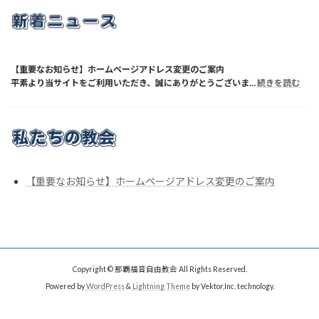
【重要なお知らせ】ホームページアドレス変更のご案内
:
平素より当サイトをご利用いただき、誠にありがとうございま…
続きを読む
【重
要
な
お
知
ら
せ】
ホ
ー
ム
ペ
【重要なお知らせ】ホームページアドレス変更のご案内
ー
ジ
ア
ド
レ
ス
変
更
の
ご
Copyright © 那覇福音自由教会 All Rights Reserved.
案
内
Powered by
WordPress
&
Lightning Theme
by Vektor,Inc. technology.