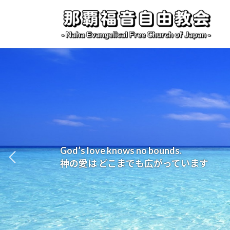
コ
ナ
ン
ビ
テ
ゲ
ン
ー
ツ
シ
へ
ョ
ス
ン
キ
に
ッ
移
プ
動
God’s love knows no bounds.
Walking with the community, your church
Welcome to the story of grace.
神の愛は どこまでも広がっています
地域とともに歩む あなたの教会
あなたも 神の恵みに招かれています