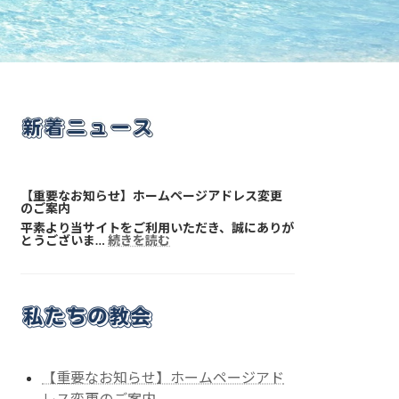
【重要なお知らせ】ホームページアドレス変更
のご案内
平素より当サイトをご利用いただき、誠にありが
:
とうございま…
続きを読む
【重
要
な
お
知
ら
せ】
ホ
ー
ム
【重要なお知らせ】ホームページアド
ペ
ー
レス変更のご案内