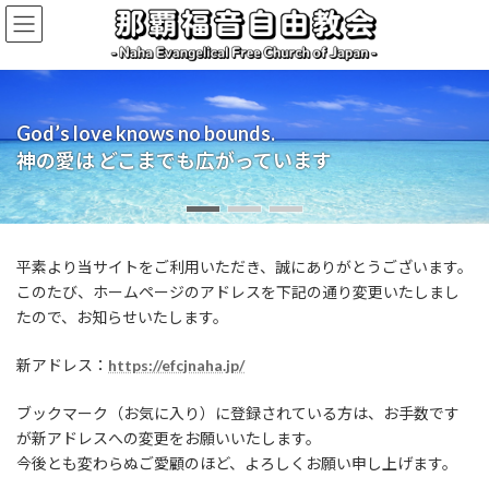
コ
ナ
ン
ビ
テ
ゲ
ン
ー
ツ
シ
へ
ョ
God’s love knows no bounds.
Walking with the community, your church.
Welcome to the story of grace.
ス
ン
神の愛は どこまでも広がっています
地域とともに歩む あなたの教会
あなたも 神の恵みに招かれています
キ
に
ッ
移
プ
動
平素より当サイトをご利用いただき、誠にありがとうございます。
このたび、ホームページのアドレスを下記の通り変更いたしまし
たので、お知らせいたします。
新アドレス：
https://efcjnaha.jp/
ブックマーク（お気に入り）に登録されている方は、お手数です
が新アドレスへの変更をお願いいたします。
今後とも変わらぬご愛顧のほど、よろしくお願い申し上げます。