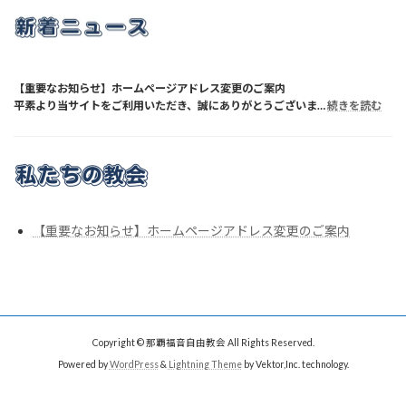
【重要なお知らせ】ホームページアドレス変更のご案内
:
平素より当サイトをご利用いただき、誠にありがとうございま…
続きを読む
【重
要
な
お
知
ら
せ】
ホ
ー
ム
ペ
【重要なお知らせ】ホームページアドレス変更のご案内
ー
ジ
ア
ド
レ
ス
変
更
の
ご
Copyright © 那覇福音自由教会 All Rights Reserved.
案
内
Powered by
WordPress
&
Lightning Theme
by Vektor,Inc. technology.