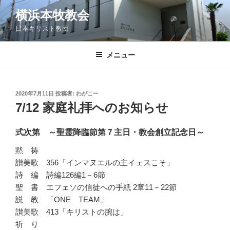
コ
横浜本牧教会
ン
日本キリスト教団
テ
ン
ツ
メニュー
へ
ス
キ
投
2020年7月11日
投稿者:
わがこー
稿
ッ
7/12 家庭礼拝へのお知らせ
日:
プ
式次第 ～聖霊降臨節第７主日・教会創立記念日～
黙 祷
讃美歌 356「インマヌエルの主イェスこそ」
詩 編 詩編126編1－6節
聖 書 エフェソの信徒への手紙 2章11－22節
説 教 「ONE TEAM」
讃美歌 413「キリストの腕は」
祈 り