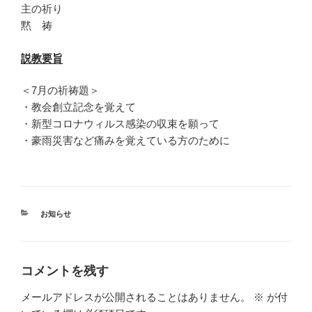
主の祈り
黙 祷
説教要旨
＜7月の祈祷題＞
・教会創立記念を覚えて
・新型コロナウィルス感染の収束を願って
・豪雨災害など痛みを覚えている方のために
カ
お知らせ
テ
ゴ
リ
ー
コメントを残す
メールアドレスが公開されることはありません。
※
が付