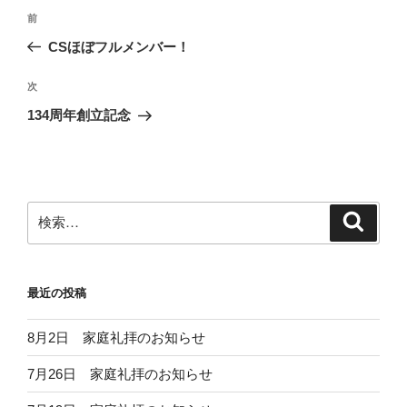
投
前
前
稿
の
CSほぼフルメンバー！
ナ
投
ビ
稿
次
次
ゲ
の
134周年創立記念
投
ー
稿
シ
ョ
ン
検
検
索
索:
最近の投稿
8月2日 家庭礼拝のお知らせ
7月26日 家庭礼拝のお知らせ