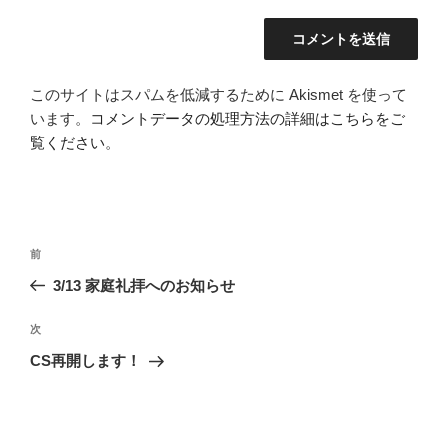
このサイトはスパムを低減するために Akismet を使って
います。
コメントデータの処理方法の詳細はこちらをご
覧ください
。
投
前
前
稿
の
3/13 家庭礼拝へのお知らせ
ナ
投
ビ
稿
次
次
ゲ
の
CS再開します！
投
ー
稿
シ
ョ