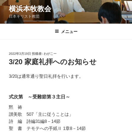
コ
横浜本牧教会
ン
日本キリスト教団
テ
ン
ツ
メニュー
へ
ス
キ
投
2022年3月19日
投稿者:
わがこー
稿
ッ
3/20 家庭礼拝へのお知らせ
日:
プ
3/20は通常通り聖日礼拝を行います。
式次第 ～受難節第３主日～
黙 祷
讃美歌 507「主に従うことは」
詩 編 詩編31編8－14節
聖 書 テモテへの手紙Ⅱ 1章8－14節