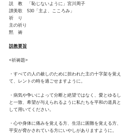
説 教 「恥じないように」宮川周子
讃美歌 530「主よ、こころみ」
祈 り
主の祈り
黙 祷
説教要旨
<祈祷題>
・すべての人の赦しのために担われた主の十字架を覚え
て、
レント
の時を過ごせますように。
・病気や争いによって分断と絶望ではなく、
愛とゆるし
と一致、
希
望が与えられるように私たちを平和の道具と
して用いてください
。
・心や身体に痛みを覚える方、生活に困難を覚える方、
平安が脅か
されている方にいやしがありますように。