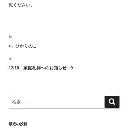
覧ください
。
投
前
前
稿
の
ひかりのこ
ナ
投
ビ
稿
次
次
ゲ
の
12/10 家庭礼拝へのお知らせ
投
ー
稿
シ
ョ
ン
検
検
索
索:
最近の投稿