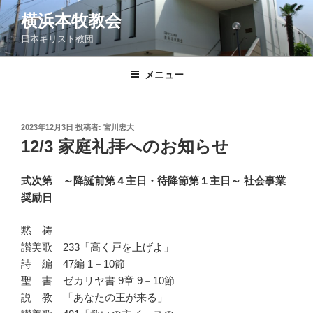
コ
横浜本牧教会
ン
日本キリスト教団
テ
ン
ツ
メニュー
へ
ス
キ
投
2023年12月3日
投稿者:
宮川忠大
稿
ッ
12/3 家庭礼拝へのお知らせ
日:
プ
式次第 ～降誕前第４主日・待降節第１主日～ 社会事業
奨励日
黙 祷
讃美歌 233「高く戸を上げよ」
詩 編 47編 1－10節
聖 書 ゼカリヤ書 9章 9－10節
説 教 「あなたの王が来る」