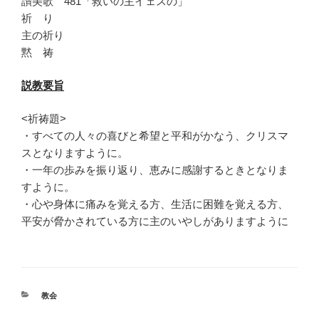
讃美歌 481「救いの主イェスの」
祈 り
主の祈り
黙 祷
説教要旨
<祈祷題>
・すべての人々の喜びと希望と平和がかなう、クリスマ
スとなりますように。
・一年の歩みを振り返り、恵みに感謝するときとなりま
すように。
・心や身体に痛みを覚える方、生活に困難を覚える方、
平安が脅かされている方に主のいやしがありますように
カ
教会
テ