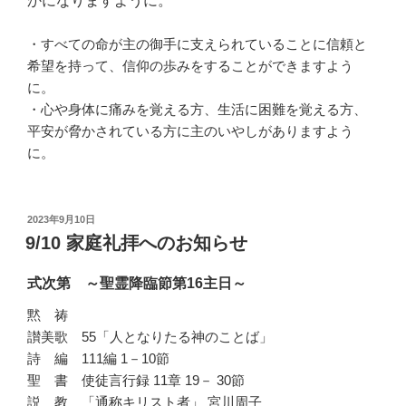
かになりますように。
・
すべての命が主の御手に支えられていることに信頼と
希望を持って
、信仰の歩みをすることができますよう
に。
・心や身体に痛みを覚える方、生活に困難を覚える方、
平安が脅かされている方に主のいやしがありますよう
に。
投
2023年9月10日
稿
9/10 家庭礼拝へのお知らせ
日:
式次第 ～聖霊降臨節第16主日～
黙 祷
讃美歌 55「人となりたる神のことば」
詩 編 111編 1－10節
聖 書 使徒言行録 11章 19－ 30節
説 教 「通称キリスト者」 宮川周子