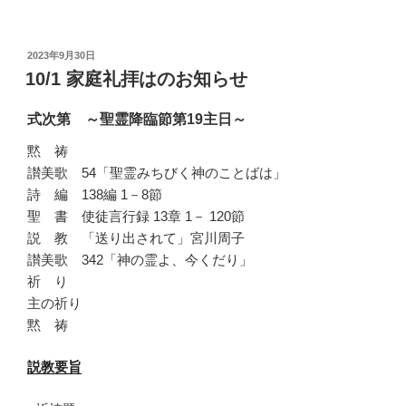
投
2023年9月30日
稿
10/1 家庭礼拝はのお知らせ
日:
式次第 ～聖霊降臨節第19主日～
黙 祷
讃美歌 54「聖霊みちびく神のことばは」
詩 編 138編 1－8節
聖 書 使徒言行録 13章 1－ 120節
説 教 「送り出されて」宮川周子
讃美歌 342「神の霊よ、今くだり」
祈 り
主の祈り
黙 祷
説教要旨