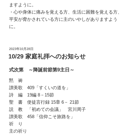
ますように。
・心や身体に痛みを覚える方、生活に困難を覚える方、
平安が脅かされている方に主のいやしがありますよう
に。
投
2023年10月28日
稿
10/29 家庭礼拝へのお知らせ
日:
式次第 ～降誕前節第9主日～
黙 祷
讃美歌 409「すくいの道を」
詩 編 19編 8－15節
聖 書 使徒言行録 15章 6－ 21節
説 教 「初めての会議」 宮川周子
讃美歌 458「信仰こそ旅路を」
祈 り
主の祈り