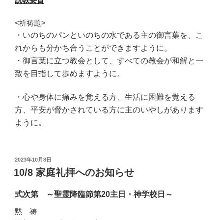
<祈祷題>
・いのちのパンといのちの水である主の御言葉を、
こ
れからも分かち合うことができますように。
・御言葉に立つ教会として、
すべての教会が和解と一
致を目指して歩めますように。
・心や身体に痛みを覚える方、生活に困難を覚える
方、
平安が脅かされている方に主のいやしがあります
ように。
投
2023年10月8日
稿
10/8 家庭礼拝へのお知らせ
日:
式次第 ～聖霊降臨節第20主日・神学校日～
黙 祷