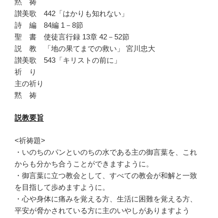
黙 祷
讃美歌 442「はかりも知れない」
詩 編 84編 1－8節
聖 書 使徒言行録 13章 42－52節
説 教 「地の果てまでの救い」 宮川忠大
讃美歌 543「キリストの前に」
祈 り
主の祈り
黙 祷
説教要旨
<祈祷題>
・いのちのパンといのちの水である主の御言葉を、
これ
からも分かち合うことができますように。
・御言葉に立つ教会として、
すべての教会が和解と一致
を目指して歩めますように。
・心や身体に痛みを覚える方、生活に困難を覚える方、
平安が脅かされている方に主のいやしがありますよう