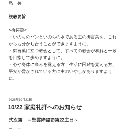
黙 祷
説教要旨
<祈祷題>
・いのちのパンといのちの水である主の御言葉を、これ
からも分かち合うことができますように。
・御言葉に立つ教会として、すべての教会が和解と一致
を目指して歩めますように。
・心や身体に痛みを覚える方、生活に困難を覚える方、
平安が脅かされている方に主のいやしがありますよう
に。
投
2023年10月21日
稿
10/22 家庭礼拝へのお知らせ
日:
式次第 ～聖霊降臨節第22主日～