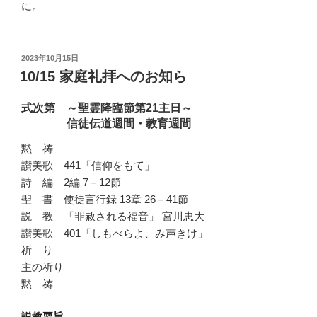
に。
投
2023年10月15日
稿
10/15 家庭礼拝へのお知ら
日:
式次第 ～聖霊降臨節第21主日～
信徒伝道週間・教育週間
黙 祷
讃美歌 441「信仰をもて」
詩 編 2編 7－12節
聖 書 使徒言行録 13章 26－41節
説 教 「罪赦される福音」 宮川忠大
讃美歌 401「しもべらよ、み声きけ」
祈 り
主の祈り
黙 祷
説教要旨