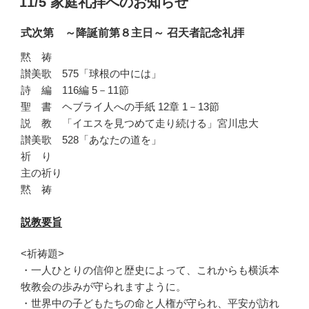
11/5 家庭礼拝へのお知らせ
日:
式次第 ～降誕前第８主日～ 召天者記念礼拝
黙 祷
讃美歌 575「球根の中には」
詩 編 116編 5－11節
聖 書 ヘブライ人への手紙 12章 1－13節
説 教 「イエスを見つめて走り続ける」宮川忠大
讃美歌 528「あなたの道を」
祈 り
主の祈り
黙 祷
説教要旨
<祈祷題>
・一人ひとりの信仰と歴史によって、これからも横浜本
牧教会の歩みが守られますように。
・世界中の子どもたちの命と人権が守られ、平安が訪れ