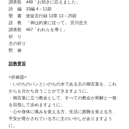
讃美歌 448「お招きに応えました」
詩 編 33編 4－11節
聖 書 使徒言行録 13章 13－25節
説 教 「神は約束に従って」 宮川忠大
讃美歌 467「われらを導く」
祈 り
主の祈り
黙 祷
説教要旨
<祈祷題>
・いのちのパンといのちの水である主の御言葉を、
これ
からも分かち合うことができますように。
・御言葉に立つ教会として、
すべての教会が和解と一致
を目指して歩めますように。
・心や身体に痛みを覚える方、生活に困難を覚える方、
平安が脅かされている方に主のいやしがありますよう
に。