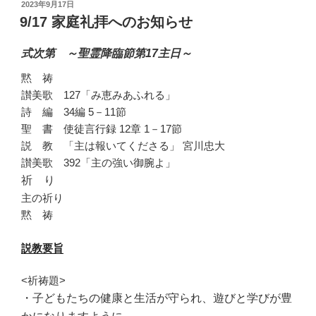
投
2023年9月17日
稿
9/17 家庭礼拝へのお知らせ
日:
式次第 ～聖霊降臨節第17主日～
黙 祷
讃美歌 127「み恵みあふれる」
詩 編 34編 5－11節
聖 書 使徒言行録 12章 1－17節
説 教 「主は報いてくださる」 宮川忠大
讃美歌 392「主の強い御腕よ」
祈 り
主の祈り
黙 祷
説教要旨
<祈祷題>
・子どもたちの健康と生活が守られ、
遊びと学びが豊