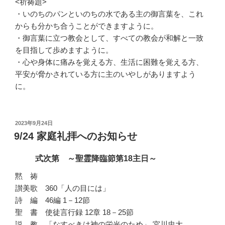
<祈祷題>
・いのちのパンといのちの水である主の御言葉を、
これ
からも分かち合うことができますように。
・御言葉に立つ教会として、
すべての教会が和解と一致
を目指して歩めますように。
・心や身体に痛みを覚える方、生活に困難を覚える方、
平安が脅かされている方に主のいやしがありますよう
に。
投
2023年9月24日
稿
9/24 家庭礼拝へのお知らせ
日:
式次第 ～聖霊降臨節第18主日～
黙 祷
讃美歌 360「人の目には」
詩 編 46編 1－12節
聖 書 使徒言行録 12章 18－25節
説 教 「なすべきは神の栄光のため」 宮川忠大