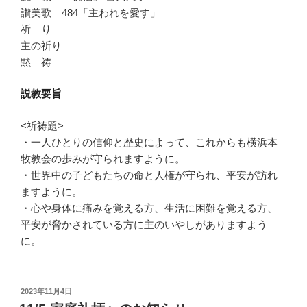
讃美歌 484「主われを愛す」
祈 り
主の祈り
黙 祷
説教要旨
<祈祷題>
・一人ひとりの信仰と歴史によって、
これからも横浜本
牧教会の歩みが守られますように。
・世界中の子どもたちの命と人権が守られ、
平安が訪れ
ますように。
・心や身体に痛みを覚える方、生活に困難を覚える方、
平安が脅かされている方に主のいやしがありますよう
に。
投
2023年11月4日
稿