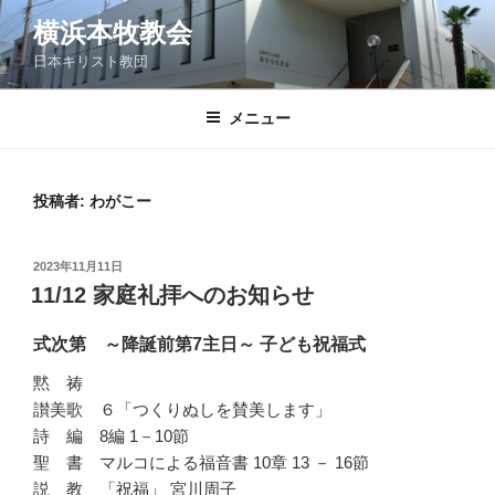
コ
横浜本牧教会
ン
日本キリスト教団
テ
ン
ツ
メニュー
へ
ス
キ
投稿者:
わがこー
ッ
プ
投
2023年11月11日
稿
11/12 家庭礼拝へのお知らせ
日:
式次第 ～降誕前第7主日～ 子ども祝福式
黙 祷
讃美歌 ６「つくりぬしを賛美します」
詩 編 8編 1－10節
聖 書 マルコによる福音書 10章 13 － 16節
説 教 「祝福」 宮川周子