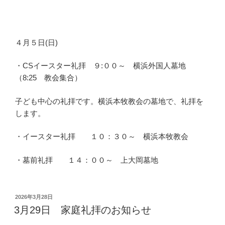
４月５日(日)
・CSイースター礼拝 ９:００～ 横浜外国人墓地
（8:25 教会集合）
子ども中心の礼拝です。横浜本牧教会の墓地で、礼拝を
します。
・イースター礼拝 １０：３０～ 横浜本牧教会
・墓前礼拝 １４：００～ 上大岡墓地
投
2026年3月28日
稿
3月29日 家庭礼拝のお知らせ
日: