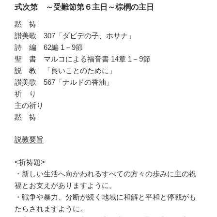
式次第 ～受難節第６主日～棕櫚の主日
黙 祷
讃美歌 307「ダビデの子、ホサナ」
詩 編 62編 1－9節
聖 書 マルコによる福音書 14章 1－9節
説 教 「良いことのために」
讃美歌 567「ナルドの香油」
祈 り
主の祈り
黙 祷
説教要旨
<祈祷題>
・新しい生活へ向かわれるすべての方々の歩みに主の祝
福とお支えがありますように。
・戦争や暴力、分断が続く地域に和解と平和と停戦がも
たらされますように。