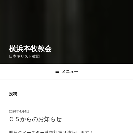
横浜本牧教会
日本キリスト教団
メニュー
投稿
投
2026年4月4日
稿
ＣＳからのお知らせ
日:
明日のイースター墓前礼拝は決行します！