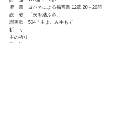
聖 書 ヨハネによる福音書 12章 20－26節
説 教 「実を結ぶ命」
讃美歌 504「主よ、み手もて」
祈 り
主の祈り
黙 祷
説教要旨
<祈祷題>
・新しい生活へ向かわれるすべての方々の歩みに主の祝
福とお支えがありますように。
・戦争や暴力、分断が続く地域に和解と停戦がもたらさ
れますように。
・心や身体に痛みを覚える方、生活に困難を覚える方、
平安が脅かされている方に主のいやしがありますよう
に。