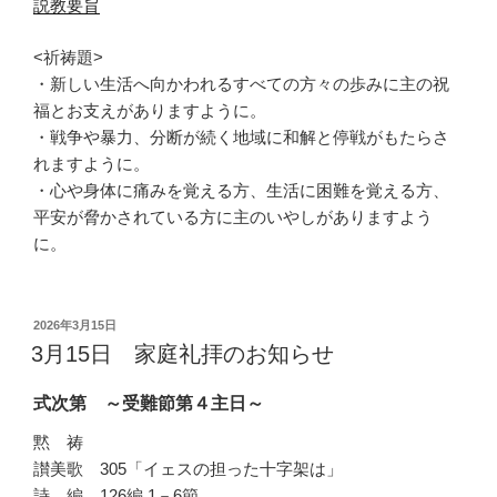
説教要旨
<祈祷題>
・新しい生活へ向かわれるすべての方々の歩みに主の祝
福とお支えがありますように。
・戦争や暴力、分断が続く地域に和解と停戦がもたらさ
れますように。
・心や身体に痛みを覚える方、生活に困難を覚える方、
平安が脅かされている方に主のいやしがありますよう
に。
投
2026年3月15日
稿
3月15日 家庭礼拝のお知らせ
日:
式次第 ～受難節第４主日～
黙 祷
讃美歌 305「イェスの担った十字架は」
詩 編 126編 1－6節