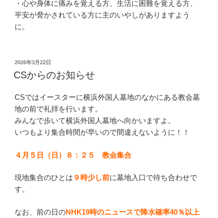
・心や身体に痛みを覚える方、生活に困難を覚える方、
平安が脅かされている方に主のいやしがありますよう
に。
投
2026年3月22日
稿
CSからのお知らせ
日:
CSではイースターに横浜外国人墓地のなかにある教会墓
地の前で礼拝を行います。
みんなで歩いて横浜外国人墓地へ向かいますよ。
いつもより集合時間が早いので間違えないように！！
４月５日（日）８：２５ 教会集合
現地集合のひとは
９時少し前
に墓地入口で待ち合わせで
す。
なお、前の日の
NHK19時のニュースで降水確率40％以上