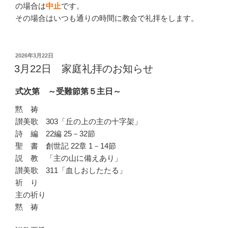
の場合は
中止
です。
その場合はいつも通りの時間に教会で礼拝をします。
投
2026年3月22日
稿
3月22日 家庭礼拝のお知らせ
日:
式次第 ～受難節第５主日～
黙 祷
讃美歌 303「丘の上の主の十字架」
詩 編 22編 25－32節
聖 書 創世記 22章 1－14節
説 教 「主の山に備えあり」
讃美歌 311「血しおしたたる」
祈 り
主の祈り
黙 祷