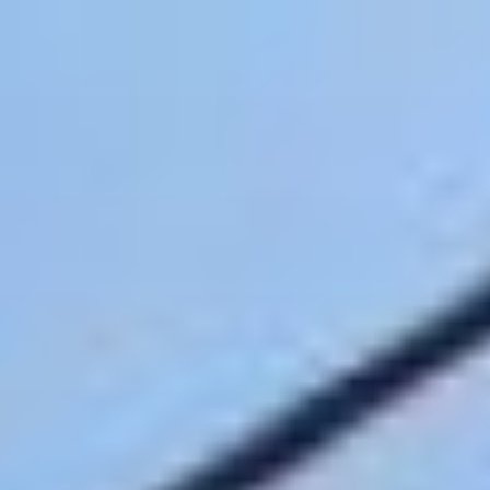
コ
ン
テ
ン
ツ
へ
ス
キ
ッ
プ