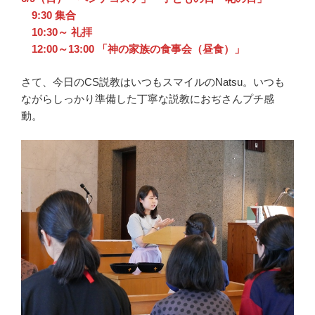
9:30 集合
10:30～ 礼拝
12:00～13:00 「神の家族の食事会（昼食）」
さて、今日のCS説教はいつもスマイルのNatsu。いつも
ながらしっかり準備した丁寧な説教におぢさんプチ感
動。