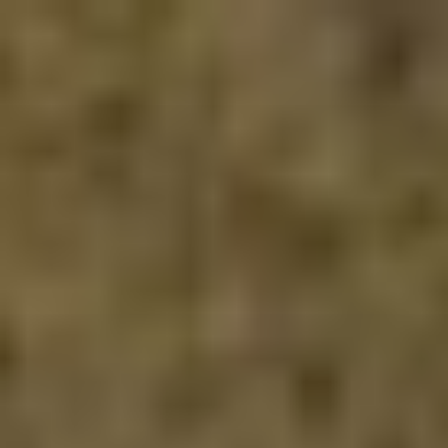
コ
ン
テ
ン
ツ
へ
ス
キ
ッ
プ