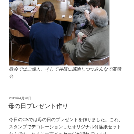
教会ではご婦人、そして神様に感謝しつつみんなで茶話
会
投
2019年4月28日
稿
母の日プレゼント作り
日:
今日のCSでは母の日のプレゼントを作りました。これ、
スタンプでデコレーションしたオリジナル付箋紙セット
なんです。たまに一言メッセージが隠れています。