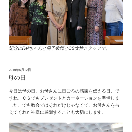
記念にReiちゃんと周子牧師とCS女性スタッフで。
投
2019年5月12日
稿
母の日
日:
今日は母の日。お母さんに日ごろの感謝を伝える日、で
すね。ＣＳでもプレゼントとカーネーションを準備しま
した。でも教会ではそれだけじゃなくて、お母さんを与
えてくれた神様に感謝することも大切にします。