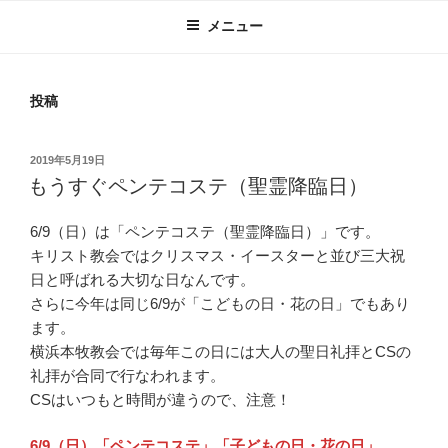
メニュー
投稿
投
2019年5月19日
稿
もうすぐペンテコステ（聖霊降臨日）
日:
6/9（日）は「ペンテコステ（聖霊降臨日）」です。
キリスト教会ではクリスマス・イースターと並び三大祝
日と呼ばれる大切な日なんです。
さらに今年は同じ6/9が「こどもの日・花の日」でもあり
ます。
横浜本牧教会では毎年この日には大人の聖日礼拝とCSの
礼拝が合同で行なわれます。
CSはいつもと時間が違うので、注意！
6/9（日）「ペンテコステ」「子どもの日・花の日」