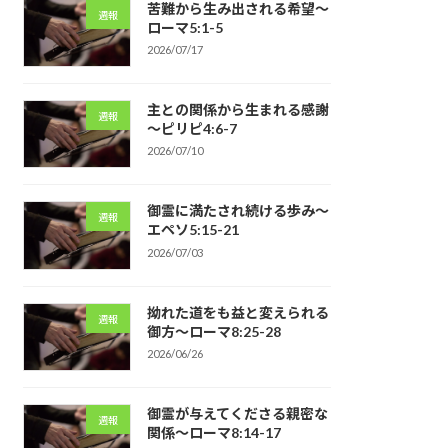
苦難から生み出される希望～
週報
ローマ5:1-5
2026/07/17
主との関係から生まれる感謝
週報
～ピリピ4:6-7
2026/07/10
御霊に満たされ続ける歩み～
週報
エペソ5:15-21
2026/07/03
拗れた道をも益と変えられる
週報
御方～ローマ8:25-28
2026/06/26
御霊が与えてくださる親密な
週報
関係～ローマ8:14-17