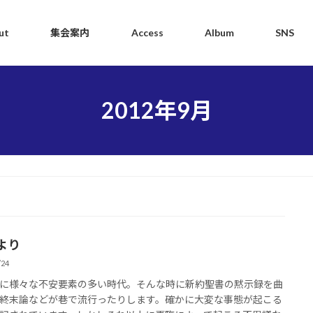
ut
集会案内
Access
Album
SNS
2012年9月
より
/24
に様々な不安要素の多い時代。そんな時に新約聖書の黙示録を曲
終末論などが巷で流行ったりします。確かに大変な事態が起こる