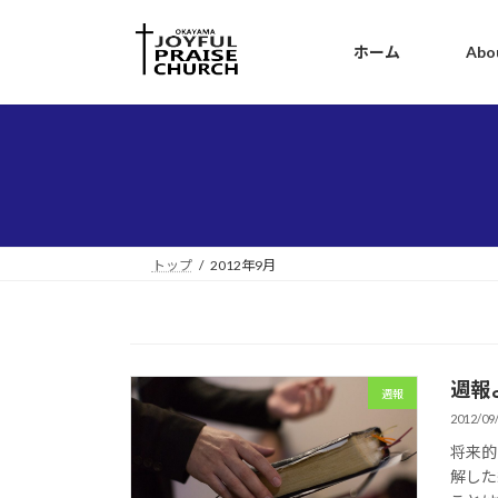
コ
ナ
ン
ビ
ホーム
Abo
テ
ゲ
ン
ー
ツ
シ
へ
ョ
ス
ン
キ
に
ッ
移
プ
動
トップ
2012年9月
週報
週報
2012/09
将来的
解した