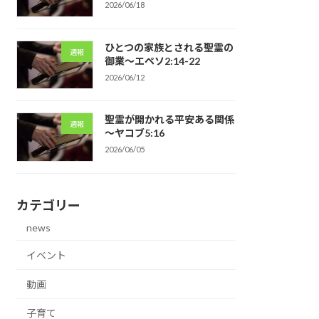
2026/06/18
ひとつの家族とされる聖霊の
週報
御業～エペソ2:14-22
2026/06/12
聖霊が開かれる平安ある関係
週報
～ヤコブ5:16
2026/06/05
カテゴリー
news
イベント
動画
子育て