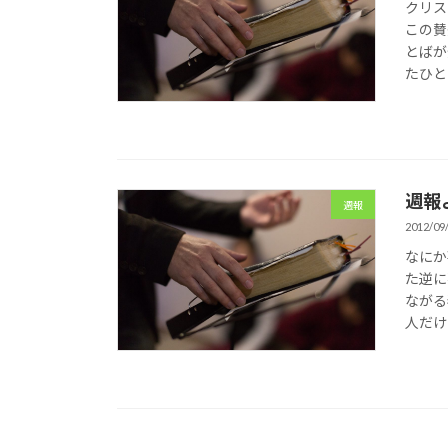
クリス
この賛
とばが
たひと
週報
週報
2012/09
なにか
た逆に
ながる
人だけ