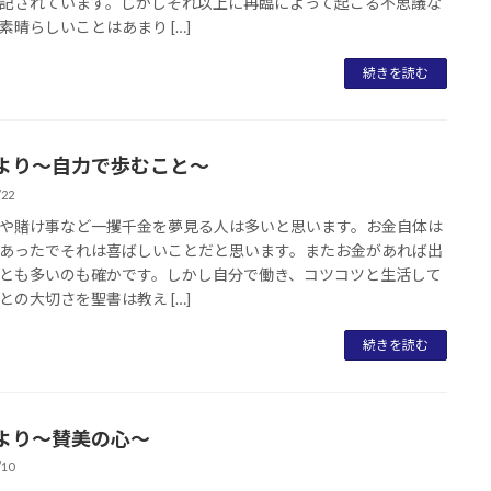
記されています。しかしそれ以上に再臨によって起こる不思議な
素晴らしいことはあまり […]
続きを読む
より～自力で歩むこと～
/22
や賭け事など一攫千金を夢見る人は多いと思います。お金自体は
あったでそれは喜ばしいことだと思います。またお金があれば出
とも多いのも確かです。しかし自分で働き、コツコツと生活して
との大切さを聖書は教え […]
続きを読む
より～賛美の心～
/10