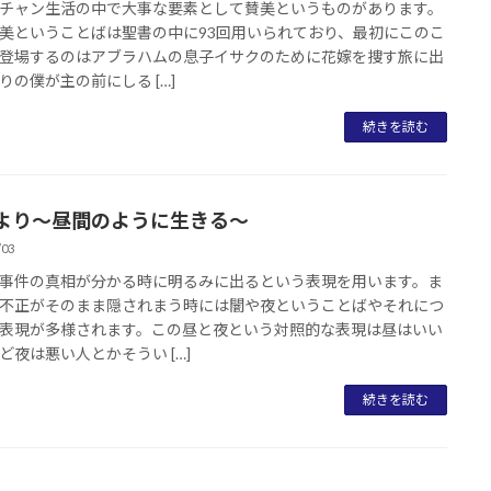
チャン生活の中で大事な要素として賛美というものがあります。
美ということばは聖書の中に93回用いられており、最初にこのこ
登場するのはアブラハムの息子イサクのために花嫁を捜す旅に出
りの僕が主の前にしる […]
続きを読む
より～昼間のように生きる～
/03
事件の真相が分かる時に明るみに出るという表現を用います。ま
不正がそのまま隠されまう時には闇や夜ということばやそれにつ
表現が多様されます。この昼と夜という対照的な表現は昼はいい
ど夜は悪い人とかそうい […]
続きを読む