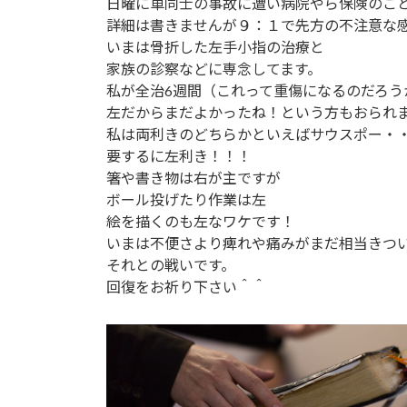
日
日曜に車同士の事故に遭い病院やら保険のこ
時
詳細は書きませんが９：１で先方の不注意な
:
いまは骨折した左手小指の治療と
家族の診察などに専念してます。
私が全治6週間（これって重傷になるのだろう
左だからまだよかったね！という方もおられ
私は両利きのどちらかといえばサウスポー・
要するに左利き！！！
箸や書き物は右が主ですが
ボール投げたり作業は左
絵を描くのも左なワケです！
いまは不便さより痺れや痛みがまだ相当きつ
それとの戦いです。
回復をお祈り下さい＾＾