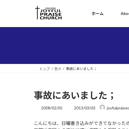
コ
ナ
ン
ビ
ホーム
Abo
テ
ゲ
ン
ー
ツ
シ
へ
ョ
ス
ン
キ
に
ッ
移
プ
動
トップ
色々
事故にあいました；
事故にあいました；
最
2008/02/05
2013/03/03
joyfulpraise
終
更
こんにちは、日曜書き込みができてなかった
新