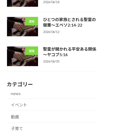
2026/06/18
ひとつの家族とされる聖霊の
週報
御業～エペソ2:14-22
2026/06/12
聖霊が開かれる平安ある関係
週報
～ヤコブ5:16
2026/06/05
カテゴリー
news
イベント
動画
子育て