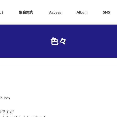
ut
集会案内
Access
Album
SNS
色々
church
のですが