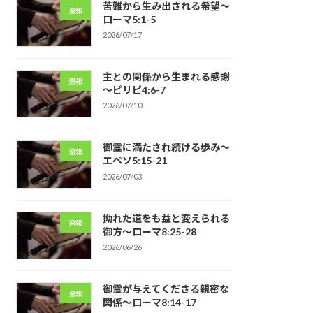
苦難から生み出される希望～
週報
ローマ5:1-5
2026/07/17
主との関係から生まれる感謝
週報
～ピリピ4:6-7
2026/07/10
御霊に満たされ続ける歩み～
週報
エペソ5:15-21
2026/07/03
拗れた道をも益と変えられる
週報
御方～ローマ8:25-28
2026/06/26
御霊が与えてくださる親密な
週報
関係～ローマ8:14-17