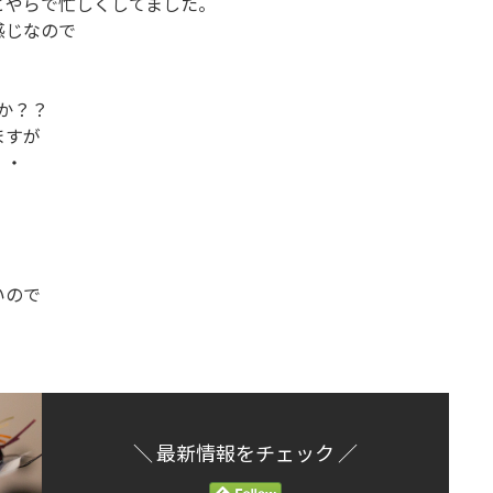
とやらで忙しくしてました。
感じなので
か？？
ますが
・・
いので
＼ 最新情報をチェック ／