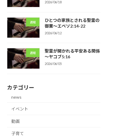
2026/06/18
ひとつの家族とされる聖霊の
週報
御業～エペソ2:14-22
2026/06/12
聖霊が開かれる平安ある関係
週報
～ヤコブ5:16
2026/06/05
カテゴリー
news
イベント
動画
子育て