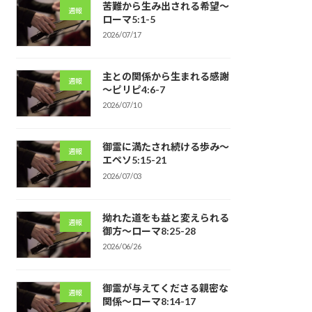
苦難から生み出される希望～
週報
ローマ5:1-5
2026/07/17
主との関係から生まれる感謝
週報
～ピリピ4:6-7
2026/07/10
御霊に満たされ続ける歩み～
週報
エペソ5:15-21
2026/07/03
拗れた道をも益と変えられる
週報
御方～ローマ8:25-28
2026/06/26
御霊が与えてくださる親密な
週報
関係～ローマ8:14-17