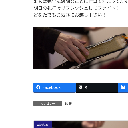
日
来週は完全に感謝なことに仕事で埋まってま
時
明日の礼拝でリフレッシュしてファイト！
:
どなたでもお気軽にお越し下さい！
Facebook
X
週報
カテゴリー
前の記事