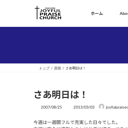
コ
ナ
ン
ビ
ホーム
Abo
テ
ゲ
ン
ー
ツ
シ
へ
ョ
ス
ン
キ
に
ッ
移
プ
動
トップ
週報
さあ明日は！
さあ明日は！
最
2007/08/25
2013/03/03
joyfulpraise
終
更
今週は一週間フルで充実した日々でした。
新