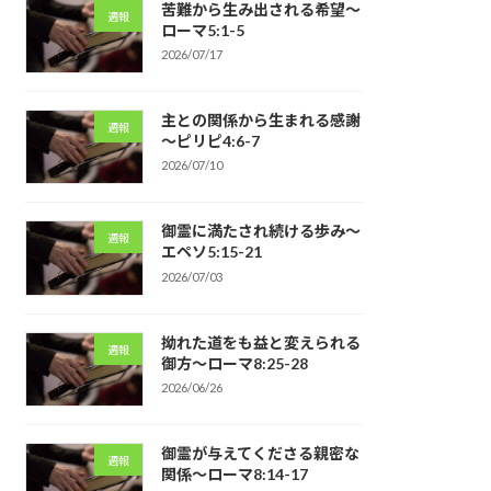
苦難から生み出される希望～
週報
ローマ5:1-5
2026/07/17
主との関係から生まれる感謝
週報
～ピリピ4:6-7
2026/07/10
御霊に満たされ続ける歩み～
週報
エペソ5:15-21
2026/07/03
拗れた道をも益と変えられる
週報
御方～ローマ8:25-28
2026/06/26
御霊が与えてくださる親密な
週報
関係～ローマ8:14-17