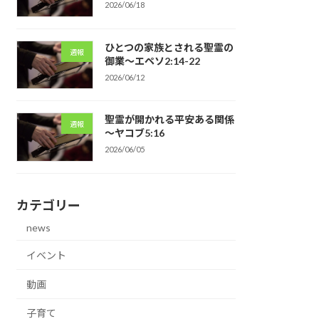
2026/06/18
ひとつの家族とされる聖霊の
週報
御業～エペソ2:14-22
2026/06/12
聖霊が開かれる平安ある関係
週報
～ヤコブ5:16
2026/06/05
カテゴリー
news
イベント
動画
子育て