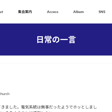
ut
集会案内
Access
Album
SNS
日常の一言
church
てきました。電気系統は無事だったようでホッとしまし