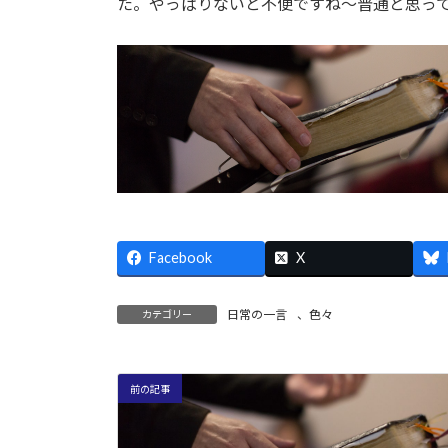
日
た。やっぱりないと不便ですね～普通と思っ
時
:
Facebook
X
日常の一言
、
色々
カテゴリー
前の記事