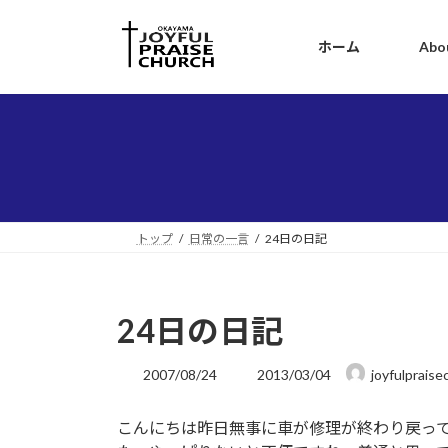
コ
ナ
ン
ビ
ホーム
Abo
テ
ゲ
ン
ー
ツ
シ
へ
ョ
ス
ン
キ
に
ッ
移
プ
動
トップ
日常の一言
24日の日記
24日の日記
最
2007/08/24
2013/03/04
joyfulpraise
終
更
こんにちは昨日無事に車が修理が終わり戻っ
新