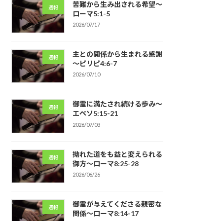
苦難から生み出される希望～
週報
ローマ5:1-5
2026/07/17
主との関係から生まれる感謝
週報
～ピリピ4:6-7
2026/07/10
御霊に満たされ続ける歩み～
週報
エペソ5:15-21
2026/07/03
拗れた道をも益と変えられる
週報
御方～ローマ8:25-28
2026/06/26
御霊が与えてくださる親密な
週報
関係～ローマ8:14-17