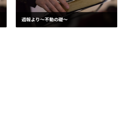
週報より～不動の礎～
2013/10/07