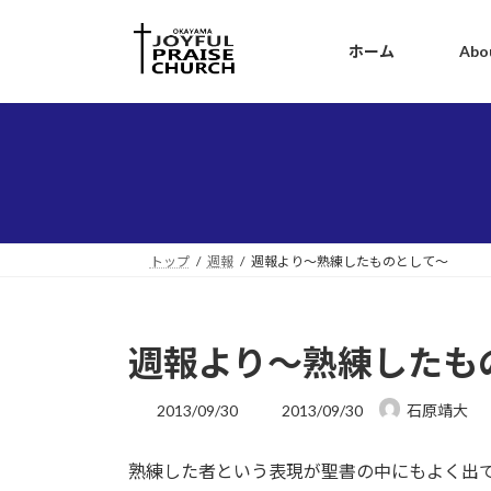
コ
ナ
ン
ビ
ホーム
Abo
テ
ゲ
ン
ー
ツ
シ
へ
ョ
ス
ン
キ
に
ッ
移
プ
動
トップ
週報
週報より～熟練したものとして～
週報より～熟練したも
最
2013/09/30
2013/09/30
石原靖大
終
更
熟練した者という表現が聖書の中にもよく出て
新