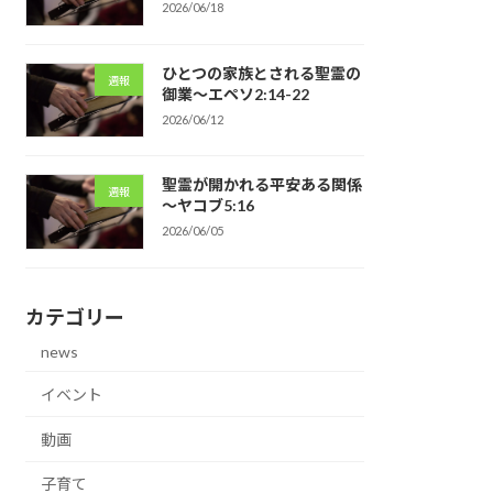
2026/06/18
ひとつの家族とされる聖霊の
週報
御業～エペソ2:14-22
2026/06/12
聖霊が開かれる平安ある関係
週報
～ヤコブ5:16
2026/06/05
カテゴリー
news
イベント
動画
子育て