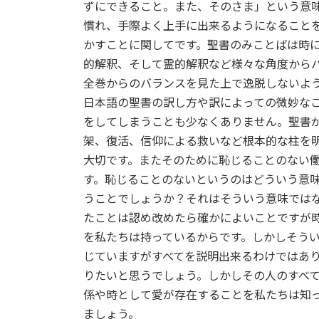
日
ずにできること。また、そのさま」という意
時
慣れ、手際よく上手に出来るようになること
:
かすことに関してです。聖書のみことばは時
的解釈、そして霊的解釈など様々な角度から
全巻からのバランスを見た上で逸脱しないよ
日本語の聖書の訳し方や訳によっての微妙な
をしてしまうことも少なくありません。聖書
架、復活、信仰による救いなど根本的な柱を
大切です。またそのために恥じることのない
す。恥じることのないというのはどういう意
うことでしょうか？それはそういう意味では
たことは認め改めたら確かによいことですが
を私たちは持っているからです。しかしそう
じていますがすべてを説明出来るわけではあ
りたいと思うでしょう。しかしその人のすべ
係や時として愛が存在することを私たちは知
ましょう。