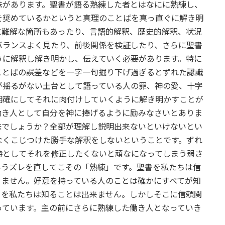
味があります。聖書が語る熟練した者とはなにに熟練し、
を奨めているかというと真理のことばを真っ直ぐに解き明
に難解な箇所もあったり、言語的解釈、歴史的解釈、状況
バランスよく見たり、前後関係を検証したり、さらに聖書
うに解釈し解き明かし、伝えていく必要があります。特に
ことばの誤差などを一字一句掘り下げ過ぎるとずれた認識
が揺るがない土台として語っている人の罪、神の愛、十字
明確にしてそれに肉付けしていくように解き明かすことが
働き人として自分を神に捧げるように励みなさいとありま
味でしょうか？全部が理解し説明出来ないといけないとい
なくこじつけた勝手な解釈をしないということです。ずれ
時としてそれを修正したくないと頑なになってしまう弱さ
いうズレを直してこその「熟練」です。聖書を私たちは信
りません。好意を持っている人のことは確かにすべてが知
てを私たちは知ることは出来ません。しかしそこに信頼関
っています。主の前にさらに熟練した働き人となっていき