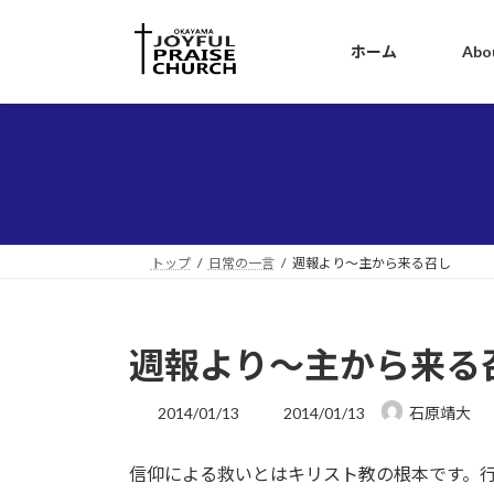
コ
ナ
ン
ビ
ホーム
Abo
テ
ゲ
ン
ー
ツ
シ
へ
ョ
ス
ン
キ
に
ッ
移
プ
動
トップ
日常の一言
週報より～主から来る召し
週報より～主から来る
最
2014/01/13
2014/01/13
石原靖大
終
更
信仰による救いとはキリスト教の根本です。
新