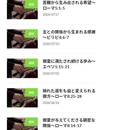
苦難から生み出される希望～
週報
ローマ5:1-5
2026/07/17
主との関係から生まれる感謝
週報
～ピリピ4:6-7
2026/07/10
御霊に満たされ続ける歩み～
週報
エペソ5:15-21
2026/07/03
拗れた道をも益と変えられる
週報
御方～ローマ8:25-28
2026/06/26
御霊が与えてくださる親密な
週報
関係～ローマ8:14-17