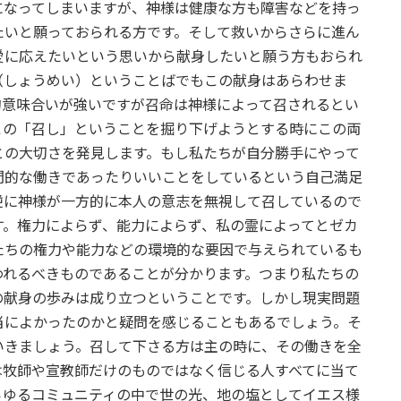
になってしまいますが、神様は健康な方も障害などを持っ
たいと願っておられる方です。そして救いからさらに進ん
愛に応えたいという思いから献身したいと願う方もおられ
（しょうめい）ということばでもこの献身はあらわせま
的意味合いが強いですが召命は神様によって召されるとい
この「召し」ということを掘り下げようとする時にこの両
との大切さを発見します。もし私たちが自分勝手にやって
間的な働きであったりいいことをしているという自己満足
逆に神様が一方的に本人の意志を無視して召しているので
す。権力によらず、能力によらず、私の霊によってとゼカ
たちの権力や能力などの環境的な要因で与えられているも
われるべきものであることが分かります。つまり私たちの
の献身の歩みは成り立つということです。しかし現実問題
当によかったのかと疑問を感じることもあるでしょう。そ
いきましょう。召して下さる方は主の時に、その働きを全
は牧師や宣教師だけのものではなく信じる人すべてに当て
らゆるコミュニティの中で世の光、地の塩としてイエス様