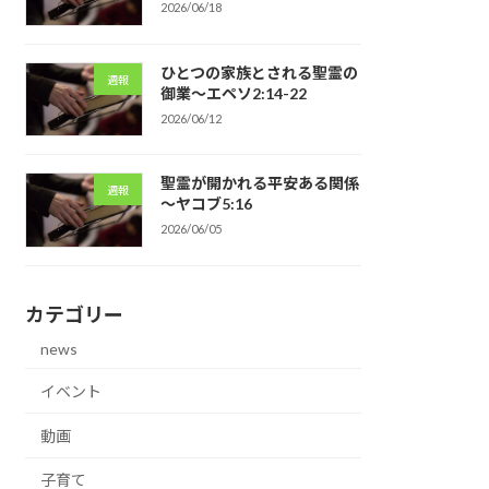
2026/06/18
ひとつの家族とされる聖霊の
週報
御業～エペソ2:14-22
2026/06/12
聖霊が開かれる平安ある関係
週報
～ヤコブ5:16
2026/06/05
カテゴリー
news
イベント
動画
子育て