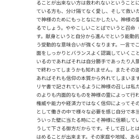
日
ることが出来ない方は救われないということ
時
ている方も、分け隔てなく愛し、そして救い
:
で神様のためにもっとなにかしたい。神様の
るでしょう。ややこしいことばでいうと召命
す。献身というと自分から進んでという能動
う受動的な意味合いが強くなります。一言で
面をしっかりとバランスよく認識していくこ
いるのであればそれは自分勝手であったり人
で終わってしまうかも知れません。またその
あればそれも信仰の本質から外れてしまいま
リヤ書で記されているように神様の召しは私
のよりも内面的なものを神様の霊によって行
権威や能力や経済力ではなく信仰によってそ
として働きの中で様々な必要を感じ自分で本
ういった壁に当たる時にこそ神様に信頼して
うして下さる御方だからです。そして召しと
はめることが出来ます。その家庭や地域、あ