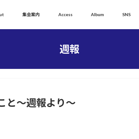
ut
集会案内
Access
Album
SNS
週報
こと～週報より～