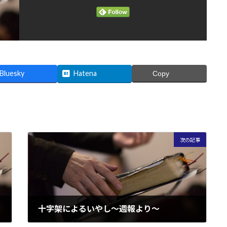
Bluesky
Hatena
Copy
次の記事
十字架によるいやし～週報より～
2015/01/03