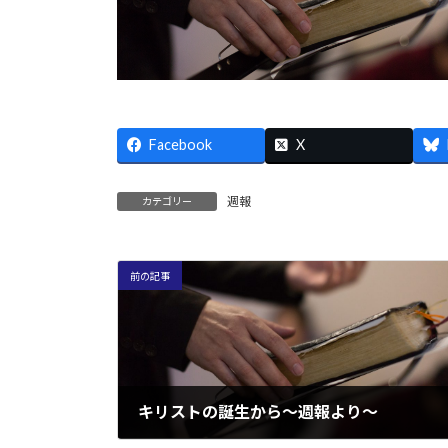
Facebook
X
週報
カテゴリー
前の記事
キリストの誕生から～週報より～
2014/12/22