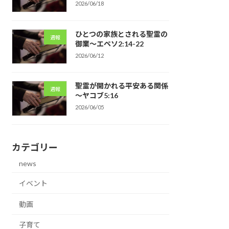
2026/06/18
ひとつの家族とされる聖霊の
週報
御業～エペソ2:14-22
2026/06/12
聖霊が開かれる平安ある関係
週報
～ヤコブ5:16
2026/06/05
カテゴリー
news
イベント
動画
子育て