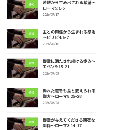
苦難から生み出される希望～
週報
ローマ5:1-5
2026/07/17
主との関係から生まれる感謝
週報
～ピリピ4:6-7
2026/07/10
御霊に満たされ続ける歩み～
週報
エペソ5:15-21
2026/07/03
拗れた道をも益と変えられる
週報
御方～ローマ8:25-28
2026/06/26
御霊が与えてくださる親密な
週報
関係～ローマ8:14-17