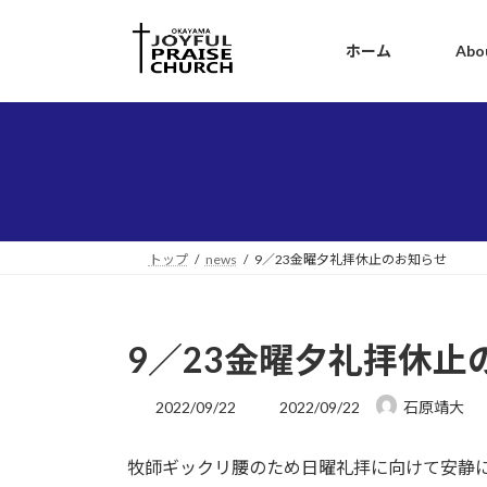
コ
ナ
ン
ビ
ホーム
Abo
テ
ゲ
ン
ー
ツ
シ
へ
ョ
ス
ン
キ
に
ッ
移
プ
動
トップ
news
9／23金曜夕礼拝休止のお知らせ
9／23金曜夕礼拝休止
最
2022/09/22
2022/09/22
石原靖大
終
更
牧師ギックリ腰のため日曜礼拝に向けて安静
新