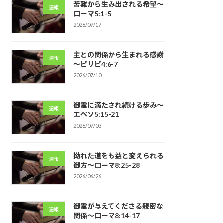
苦難から生み出される希望～
週報
ローマ5:1-5
2026/07/17
主との関係から生まれる感謝
週報
～ピリピ4:6-7
2026/07/10
御霊に満たされ続ける歩み～
週報
エペソ5:15-21
2026/07/03
拗れた道をも益と変えられる
週報
御方～ローマ8:25-28
2026/06/26
御霊が与えてくださる親密な
週報
関係～ローマ8:14-17