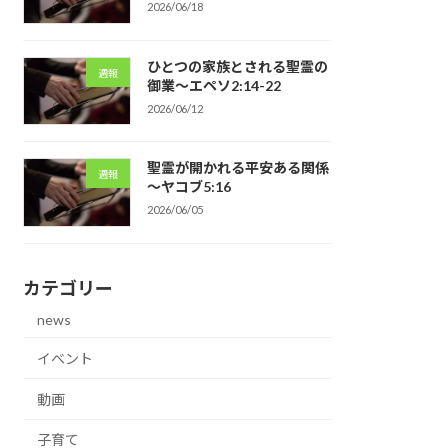
2026/06/18
ひとつの家族とされる聖霊の
週報
御業～エペソ2:14-22
2026/06/12
聖霊が開かれる平安ある関係
週報
～ヤコブ5:16
2026/06/05
カテゴリー
news
イベント
動画
子育て