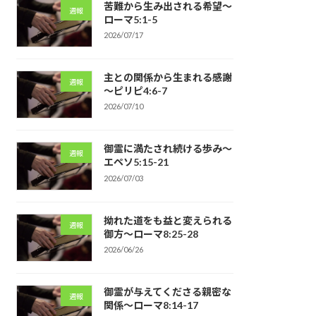
苦難から生み出される希望～
週報
ローマ5:1-5
2026/07/17
主との関係から生まれる感謝
週報
～ピリピ4:6-7
2026/07/10
御霊に満たされ続ける歩み～
週報
エペソ5:15-21
2026/07/03
拗れた道をも益と変えられる
週報
御方～ローマ8:25-28
2026/06/26
御霊が与えてくださる親密な
週報
関係～ローマ8:14-17