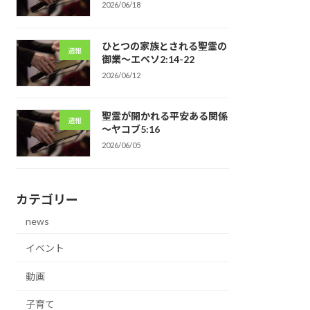
2026/06/18
ひとつの家族とされる聖霊の
週報
御業～エペソ2:14-22
2026/06/12
聖霊が開かれる平安ある関係
週報
～ヤコブ5:16
2026/06/05
カテゴリー
news
イベント
動画
子育て