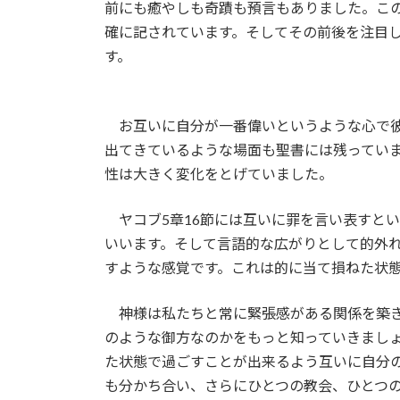
日
前にも癒やしも奇蹟も預言もありました。こ
時
確に記されています。そしてその前後を注目
:
す。
お互いに自分が一番偉いというような心で彼
出てきているような場面も聖書には残ってい
性は大きく変化をとげていました。
ヤコブ5章16節には互いに罪を言い表すと
いいます。そして言語的な広がりとして的外
すような感覚です。これは的に当て損ねた状
神様は私たちと常に緊張感がある関係を築き
のような御方なのかをもっと知っていきまし
た状態で過ごすことが出来るよう互いに自分
も分かち合い、さらにひとつの教会、ひとつ