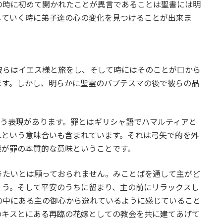
の時に初めて開かれたことが異言であることは聖書には明
していく時に弟子達の心の変化を見つけることが出来ま
らはイエス様と旅をし、そして時にはそのことが口から
ます。しかし、明らかに聖霊のバプテスマの後で彼らの品
いう表現があります。罪とはギリシャ語でハマルティアと
れという意味合いも含まれています。それは弓矢で的を外
態が罪の本質的な意味ということです。
たいとは願っておられません。みことばを通して主がど
ょう。そして平安のうちに留まり、主の前にリラックスし
の中にある主の御心から逸れているように感じていること
のキスとにある再臨の花嫁としての教会を共に建てあげて