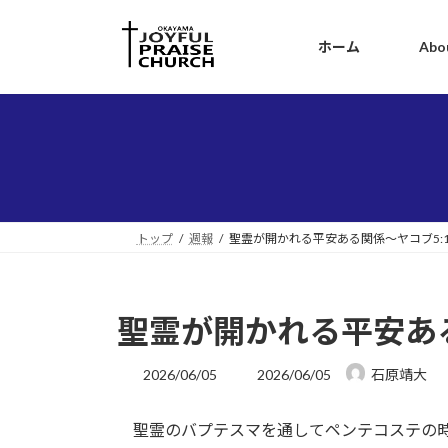
コ
ナ
ン
ビ
ホーム
Abo
テ
ゲ
ン
ー
ツ
シ
へ
ョ
ス
ン
キ
に
ッ
移
プ
動
トップ
週報
聖霊が開かれる平安ある関係～ヤコブ5:1
聖霊が開かれる平安ある
最
2026/06/05
2026/06/05
石原靖大
終
更
聖霊のバプテスマを通してペンテコステの時
新