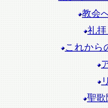
教会
礼拝
これから
聖歌