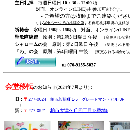
主日礼拝
毎週
日
曜日
10：30
～
12:00
頃
対面、オンライン(LINE)共 参加可能です。
- ご希望の方は牧師までご連絡くださ
なお
Webページでの礼拝次第
よる自宅礼拝環境の提供は
祈祷会
水
曜日 15時～16時頃 対面、オンライン(LI
聖歌隊練習
原則：第
2
,第
3
日曜日 午後
（変更される場
シャロームの会
原則：第
2
日曜日 午後
（変更される場
「わ」の会
原則：第
4
日曜日 午後
（変更される場合が
℡ 070-9155-5037
会堂移転
のお知らせ(2024年7月より)：
旧：
〒
277-0024 柏市若葉町 1-5 グレートマン・ビル 3F
↓
新：
〒
柏市大津ケ丘四丁目18番地6
277-0921