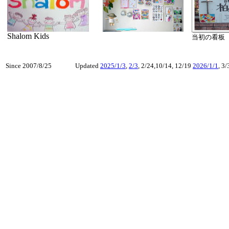
Shalom Kids
当初の看板
Since 2007/8/25
Updated
2025/1/3
,
2/3
, 2/24,10/14, 12/19
2026/1/1
, 3/