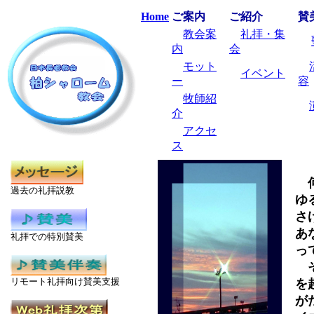
Home
ご案内
ご紹介
賛
教会案
礼拝・集
内
会
モット
イベント
ー
容
牧師紹
介
アクセ
ス
過去の礼拝説教
ゆ
さ
あ
礼拝での特別賛美
っ
そ
リモート礼拝向け賛美支援
を
が