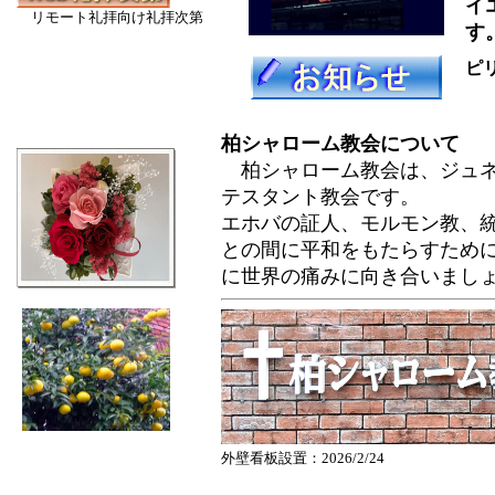
イ
リモート礼拝向け礼拝次第
す
ピリ
柏シャローム教会について
柏シャローム教会は、ジュ
テスタント教会です。
エホバの証人、モルモン教、
との間に平和をもたらすため
に世界の痛みに向き合いまし
外壁看板設置：2026/2/24