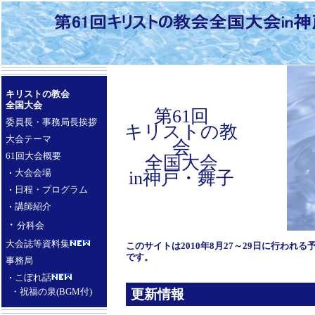
キリストの教会
全国大会
第61回
委員長・事務局長挨拶
キリストの教
大会テーマ
会
61回大会概要
全国大会
大会会場
in神戸・舞子
日程・プログラム
講師紹介
・
分科会
大会誌等資料集
このサイトは2010年8月27～29日に行わ
です。
事務局
こぼれ話
・祝福の泉(BGM付)
更新情報