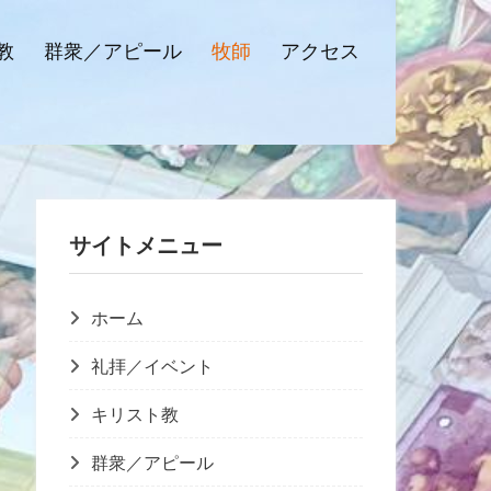
教
群衆／アピール
牧師
アクセス
サイトメニュー
ホーム
礼拝／イベント
キリスト教
群衆／アピール