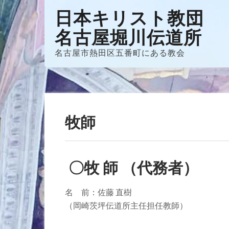
Skip
日本キリスト教団
to
名古屋堀川伝道所
content
名古屋市熱田区五番町にある教会
牧師
〇牧 師 （代務者）
名 前：佐藤 直樹
（岡崎茨坪伝道所主任担任教師）