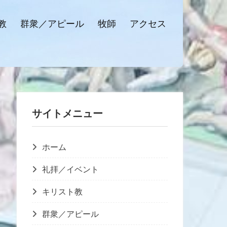
教
群衆／アピール
牧師
アクセス
サイトメニュー
ホーム
礼拝／イベント
キリスト教
群衆／アピール