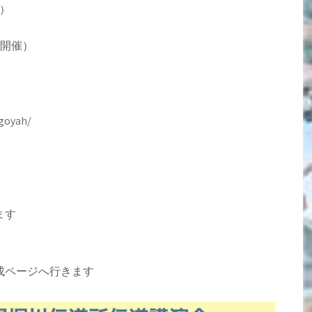
）
M開催）
oyah/
ます
ページへ行きます