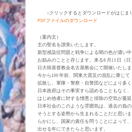
↓クリックするとダウンロードがはじま
PDFファイルのダウンロード
（案内文）
主の聖名を讃美いたします。
新型感染症問題と戦争による闇の色が濃い中
お励みのことと存じます。来る8 月13 日（
日大韓基督教会名古屋教会にて開催いたし
今から100 年前、関東大震災の混乱に乗じ
拡散し、軍隊・警察・自警団などにより多く
日本政府はその事実すら認めることもなく、
はじめ他者に対する憎悪と排除の空気が蔓
日本社会のこのような雰囲気は、過去の負の
そうとする姿勢から生まれることだと思います
らかにし、国家の責任を問うことによって、
出せる年にできたらと思います。