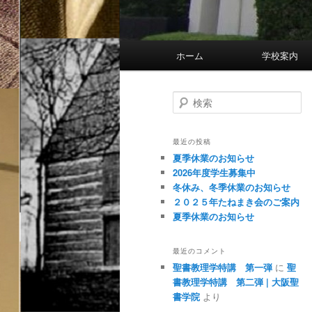
メ
ホーム
学校
イ
ン
メ
検
索
ニ
ュ
最近の投稿
ー
夏季休業のお知らせ
2026年度学生募集中
冬休み、冬季休業のお知らせ
２０２５年たねまき会のご案内
夏季休業のお知らせ
最近のコメント
聖書教理学特講 第一弾
に
聖
書教理学特講 第二弾 | 大阪聖
書学院
より