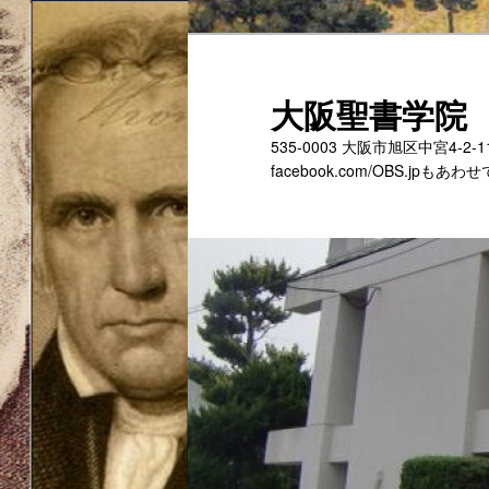
メ
サ
イ
ブ
ン
コ
大阪聖書学院
コ
ン
535-0003 大阪市旭区中宮4-2
ン
テ
facebook.com/OBS.jp
テ
ン
ン
ツ
ツ
へ
へ
移
移
動
動