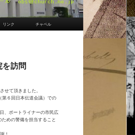
リンク
チャペル
院を訪問
問させて頂きました。
６（第６回日本伝道会議）での
当日、ポートライナーの市民広
のための警備を担当すること
感謝！