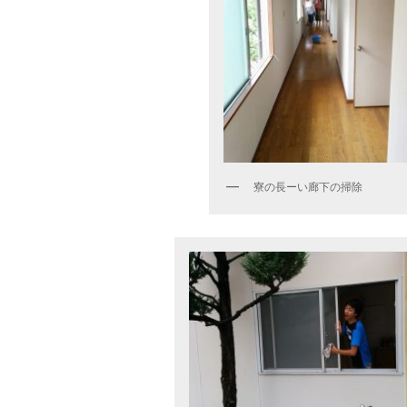
寮の長ーい廊下の掃除