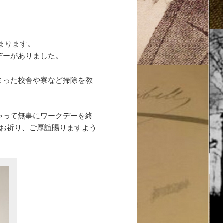
始まります。
デーがありました。
まった校舎や寮など掃除を教
ゃって無事にワークデーを終
ぬお祈り、ご厚誼賜りますよう