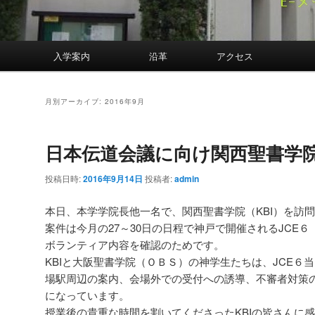
案内
入学案内
沿革
アクセス
月別アーカイブ:
2016年9月
日本伝道会議に向け関西聖書学
投稿日時:
2016年9月14日
投稿者:
admin
本日、本学学院長他一名で、関西聖書学院（KBI）を訪
案件は今月の27～30日の日程で神戸で開催されるJCE
ボランティア内容を確認のためです。
KBIと大阪聖書学院（ＯＢＳ）の神学生たちは、JCE６
場駅周辺の案内、会場外での受付への誘導、不審者対策
になっています。
授業後の貴重な時間を割いてくださったKBIの皆さんに