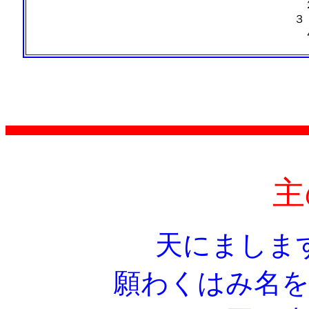
３
主
天にましま
願わくはみ名