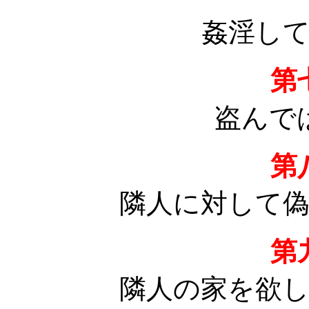
姦淫し
第
盗んで
第
隣人に対して
第
隣人の家を欲