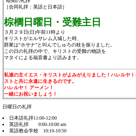
“暗闇の礼拝”
［合同礼拝：英語と日本語］
棕櫚日曜日・受難主日
３月２９日(日)午前11時より
キリストがエルサレム入城した時、
群衆は“ホサナ”と叫んでしゅろの枝を振りました。
この日の礼拝の中で、キリストの受難の物語を
マタイによる福音書より読みます。
私達の主イエス・キリストがよみがえりました！ハレルヤ！
ストと共に永遠に生きるのです。
ハレルヤ！ アーメン！
一緒にお祝いましょう！
日曜日の礼拝
日本語礼拝11:00-12:00
英語礼拝 9:00-10:00 am
英語教会学校 10:10-10:50