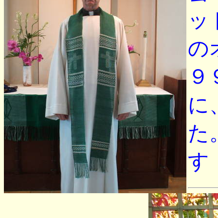
ッ
の
９
に
た
す