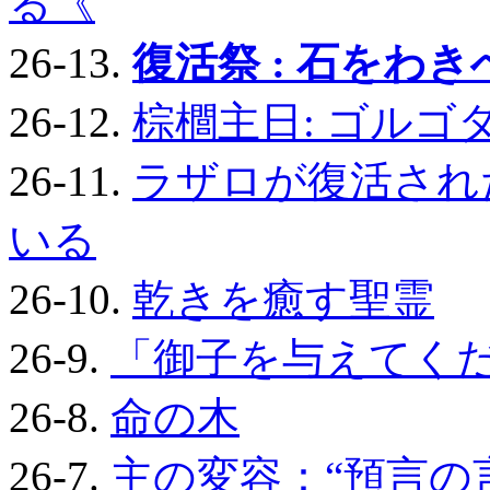
る《
26-13.
復活祭 : 石をわ
26-12.
棕櫚主日: ゴルゴ
26-11.
ラザロが復活され
いる
26-10.
乾きを癒す聖霊
26-9.
「御子を与えてくださ
26-8.
命の木
26-7.
主の変容：“預言の