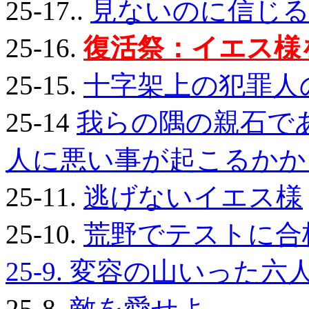
25-17..
見ないのに信じ
25-16.
復活祭：イエス様
25-15.
十字架上の犯罪人
25-14
我らの隅の親石である
人に悪い事が起こるかか
25-11.
逃げないイエス様
25-10.
荒野でテストに合
25-9.
変容の山いった六
25-8.
敵を愛せよ