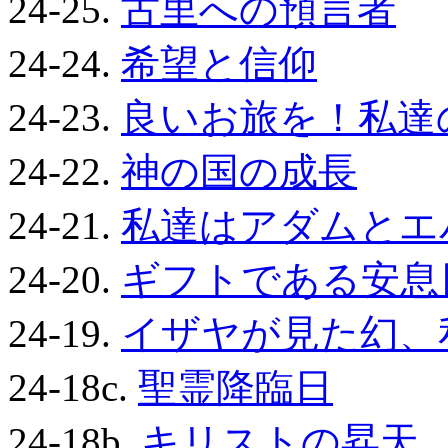
24-25.
古里への預言者
24-24.
希望と信仰
24-23.
良いお旅を！私達
24-22.
神の国の成長
24-21.
私達はアダムとエ
24-20.
ギフトである安息
24-19.
イザヤが見た幻、
24-18c.
聖霊降臨日
24-18b.
キリストの昇天