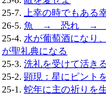
25-7.
上幸の時でもある
26-5.
魚 → 恐れ →
25-4.
水が葡萄酒になり
が聖礼典になる
25-3.
洗礼を受けて活き
25-2.
顕現：星にピント
25-1.
蛇年に主の祈りを