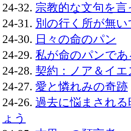
24-32.
宗教的な文句を言
24-31.
別の行く所が無い
24-30.
日々の命のパン
24-29.
私が命のパンであ
24-28.
契約：ノア＆イエ
24-27.
愛と憐れみの奇跡
24-26.
過去に悩まされる
ょう