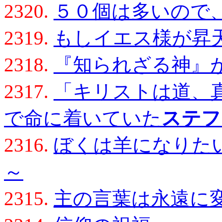
2320.
５０個は多いので
2319.
もしイエス様が昇
2318.
『知られざる神』
2317.
「キリストは道、
で命に着いていた
ステフ
2316.
ぼくは羊になりた
～
2315.
主の言葉は永遠に