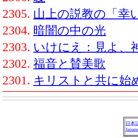
2305.
山上の説教の「幸
2304.
暗闇の中の光
2303.
いけにえ：見よ、
2302.
福音と賛美歌
2301.
キリストと共に始
日本
Japan