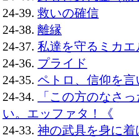
24-39.
救いの確信
24-38.
離縁
24-37.
私達を守るミカエ
24-36.
プライド
24-35.
ペトロ、信仰を言
24-34.
「この方のなさっ
い。エッファタ！《
24-33.
神の武具を身に着