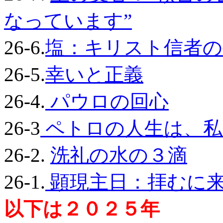
なっています”
26-6.
塩：キリスト信者の
26-5.
幸いと正義
26-4.
パウロの回心
26-3
ペトロの人生は、私
26-2.
洗礼の水の３滴
26-1.
顕現主日：拝むに
以下は２０２５年