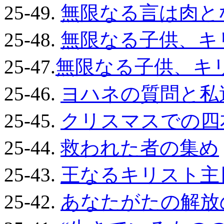
25-49.
無限なる言は肉と
25-48.
無限なる子供、キ
25-47.
無限なる子供、キ
25-46.
ヨハネの質問と私
25-45.
クリスマスでの四
25-44.
救われた者の集め
25-43.
王なるキリスト主
25-42.
あなたがたの解放