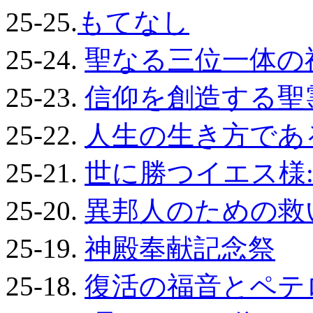
25-25.
もてなし
25-24.
聖なる三位一体の
25-23.
信仰を創造する聖
25-22.
人生の生き方であ
25-21.
世に勝つイエス様:
25-20.
異邦人のための救
25-19.
神殿奉献記念祭
25-18.
復活の福音とペテ