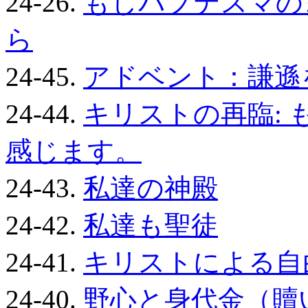
24-26.
もしバプテスマの
ら
24-45.
アドベント：謙遜
24-44.
キリストの再臨:
感じます。
24-43.
私達の神殿
24-42.
私達も聖徒
24-41.
キリストによる自
24-40.
野心と身代金（贖