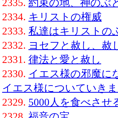
2335.
約束の地、神のぶ
2334.
キリストの権威
2333.
私達はキリストの
2332.
ヨセフと赦し、赦
2331.
律法と愛と赦し
2330.
イエス様の邪魔に
イエス様についていきま
2329.
5000人を食べさ
2328.
福音の宝