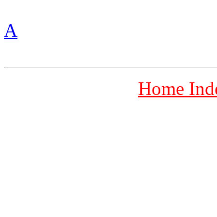
A
Home In