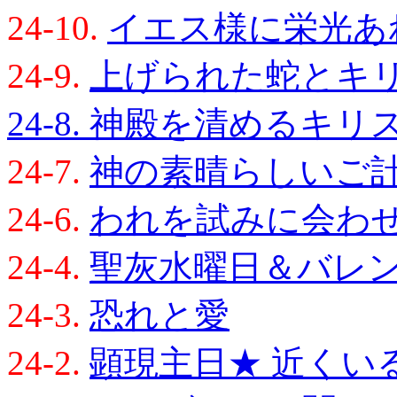
24-10.
イエス様に栄光あ
24-9.
上げられた蛇とキ
24-8.
神殿を清めるキリ
24-7.
神の素晴らしいご
24-6.
われを試みに会わ
24-4.
聖灰水曜日＆バレ
24-3.
恐れと愛
24-2.
顕現主日★ 近くい