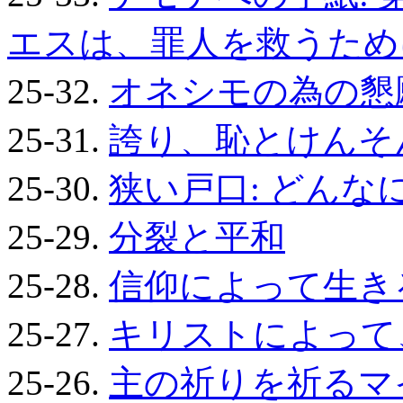
エスは、罪人を救うため
25-32.
オネシモの為の懇
25-31.
誇り、恥とけんそ
25-30.
狭い戸口: どん
25-29.
分裂と平和
25-28.
信仰によって生き
25-27.
キリストによって
25-26.
主の祈りを祈るマ