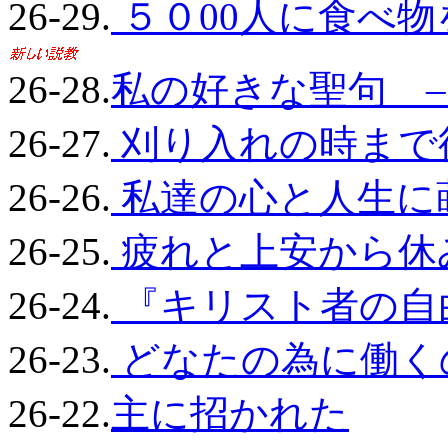
26-29.
５０00人に食べ
26-28.
私の好きな聖句 
26-27.
刈り入れの時まで
26-26.
私達の心と人生に
26-25.
疲れと上安から休
26-24.
『キリスト者の自
26-23.
どなたの為に働く
26-22.
主に招かれた