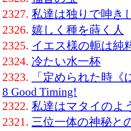
2327.
私達は独りで呻き
2326.
嬉しく種を蒔く人
2325.
イエス様の軛は純
2324.
冷たい水一杯
2323.
「定められた時《に
8 Good Timing!
2322.
私達はマタイのよ
2321.
三位一体の神秘と