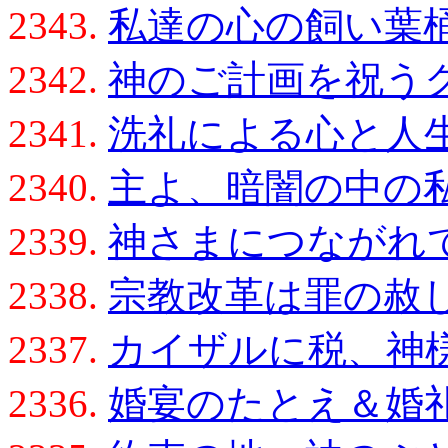
2343.
私達の心の飼い葉
2342.
神のご計画を祝う
2341.
洗礼による心と人
2340.
主よ、暗闇の中の
2339.
神さまにつながれ
2338.
宗教改革は罪の赦
2337.
カイザルに税、神
2336.
婚宴のたとえ＆婚礼