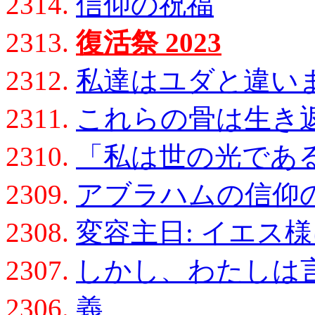
2314.
信仰の祝福
2313.
復活祭 2023
2312.
私達はユダと違い
2311.
これらの骨は生き
2310.
「私は世の光であ
2309.
アブラハムの信仰
2308.
変容主日: イエス
2307.
しかし、わたしは
2306.
義