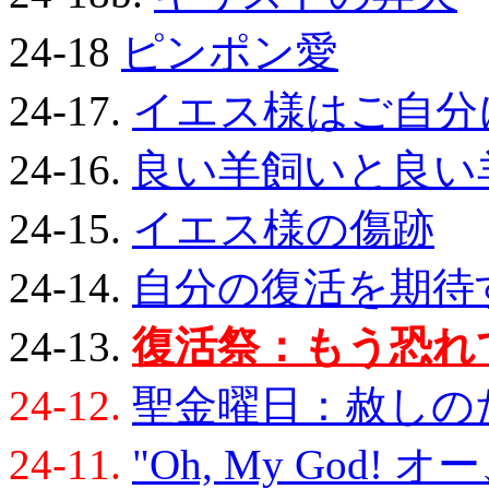
24-18
ピンポン愛
24-17.
イエス様はご自分
24-16.
良い羊飼いと良い
24-15.
イエス様の傷跡
24-14.
自分の復活を期待
24-13.
復活祭：もう恐れ
24-12.
聖金曜日：赦しの
24-11.
"Oh, My God!