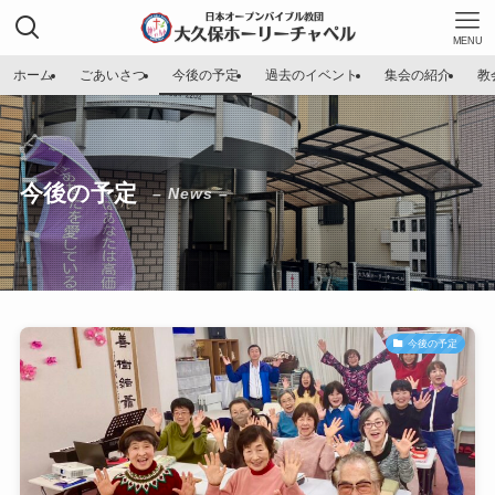
MENU
ホーム
ごあいさつ
今後の予定
過去のイベント
集会の紹介
教
今後の予定
– News –
今後の予定