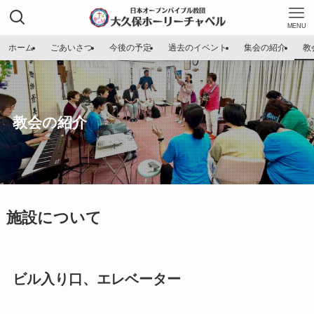
MENU
ホーム
ごあいさつ
今後の予定
過去のイベント
集会の紹介
教
教会の紹介
施設について
ビル入り口、エレベーター