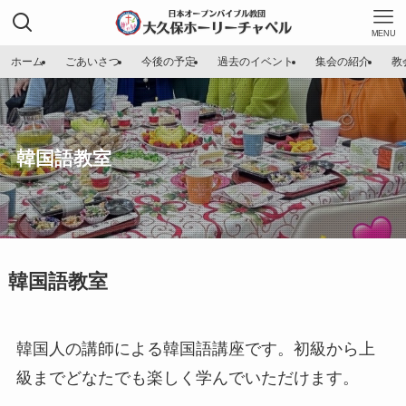
MENU
ホーム
ごあいさつ
今後の予定
過去のイベント
集会の紹介
教
韓国語教室
韓国語教室
韓国人の講師による韓国語講座です。初級から上
級までどなたでも楽しく学んでいただけます。