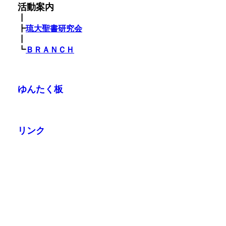
活動案内
┃
┣
琉大聖書研究会
┃
┗
ＢＲＡＮＣＨ
ゆんたく板
リンク