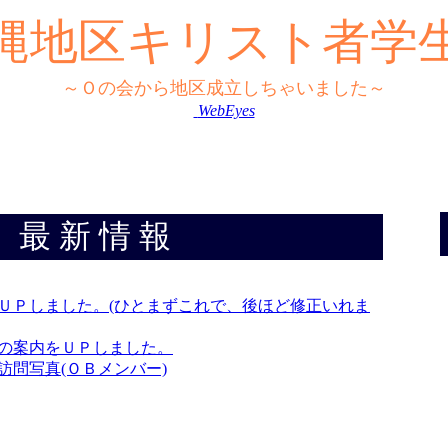
縄地区キリスト者学
～Ｏの会から地区成立しちゃいました
～
WebEyes
最
新
情
報
ＵＰしました。(ひとまずこれで、後ほど修正いれま
学校の案内をＵＰしました。
訪問写真(ＯＢメンバー)