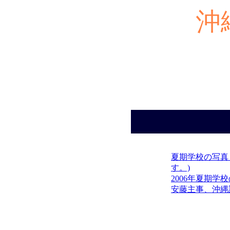
沖
夏期学校の写真
す。)
2006年夏期
安藤主事、沖縄