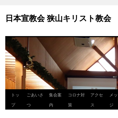
コ
ン
日本宣教会 狭山キリスト教会
テ
ン
ツ
へ
ス
キ
ッ
プ
トッ
ごあいさ
集会案
コロナ対
アクセ
メッ
プ
つ
内
策
ス
ジ