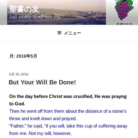
コ
聖書の友
ン
Just another WordPress site
テ
ン
ツ
メニュー
へ
ス
キ
月:
2016年5月
ッ
プ
投
5月 30, 2016
稿
But Your Will Be Done!
日:
On the day before Christ was crucified, He was prayng
to God
.
Then he went off from them about the distance of a stone’s
throw and knelt down and prayed.
“Father,” he said, “if you will, take this cup of suffering away
from me. Not my will, however,