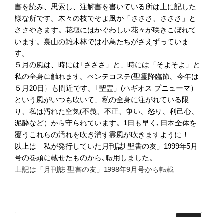
書を読み、思索し、注解書を書いている所は上に記した
様な所です。木々の枝でそよ風が「さささ、さささ」と
ささやきます。花壇にはかぐわしい花々が咲きこぼれて
います。裏山の雑木林では小鳥たちがさえずっていま
す。
５月の風は、時には｢さささ」と、時には「そよそよ」と
私の全身に触れます。ペンテコステ(聖霊降臨節、今年は
５月20日）も間近です。｢聖霊」(ハギオス プニューマ）
という風がいつも吹いて、私の全身に注がれている限
り、私は汚れた空気(不義、不正、争い、怒り、利己心、
泥酔など）から守られています。1日も早く､日本全体を
覆うこれらの汚れを吹き消す霊風が吹きますように！
以上は 私が発行していた月刊誌｢聖書の友」1999年5月
号の巻頭に載せたものから､転用しました。
上記は「月刊誌 聖書の友」1998年9月号から転載
検