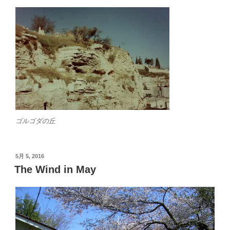
ゴルゴダの丘
投
5月 5, 2016
稿
The Wind in May
日: