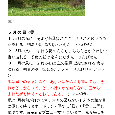
裏山
５ 月 の 風（霊）
１．5月の風に そよぐ若葉はさささ、さささと歌いつつ
命溢れる 初夏の朝 御名をたたえん さんびせん
２．5月の風に ゆれる花々 ららら、らららとかぐわしい
香り溢れる 初夏の昼 御名をたたえん さんびせん
３．5月の風に ふれる心は 主の聖霊に満たされる 恵み
溢れる 初夏の夕 御名をたたえん さんびせん アーメ
ン
風は思いのままに吹く。あなたはその音を聞いても、そ
れがどこから来て、どこへ行くかを知らない。霊から生
まれた者も皆そのとおりである。
（ヨハネ3:8）
私は5月初旬が好きです。木々の柔らかいもえ木の葉が目
に優しく映ります。ギリシア語では｢風」と｢霊」は同じ
単語です。pneuma(プニューマ)と言います。私が毎日聖