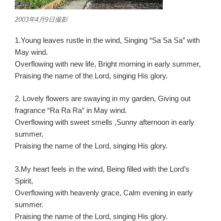
2003年4月9日撮影
1.Young leaves rustle in the wind, Singing “Sa Sa Sa” with
May wind.
Overflowing with new life, Bright morning in early summer,
Praising the name of the Lord, singing His glory.
2. Lovely flowers are swaying in my garden, Giving out
fragrance “Ra Ra Ra” in May wind.
Overflowing with sweet smells ,Sunny afternoon in early
summer,
Praising the name of the Lord, singing His glory.
3.My heart feels in the wind, Being filled with the Lord’s
Spirit,
Overflowing with heavenly grace, Calm evening in early
summer.
Praising the name of the Lord, singing His glory.