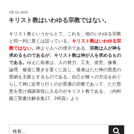
投
2月 12, 2019
稿
キリスト教はいわゆる宗教ではない。
日:
キリスト教というからとて、これを、他のいわゆる宗教
と同一列に置くは誤っている。
キリスト教はいわゆる宗
教ではない。
神より人への啓示である。
宗教は人が神を
求めるものであるが、キリスト教は神が人を求めるもの
である。
ゆえに前者は、人の努力、工夫、攻究、修養、
論理、修道に重きを置くに反し、後者はただ神の恩恵の
受納を主眼とするものである。自己が種々の方法をめぐ
らして神に近寄り行くのが普通の宗教であって、ただ恩
恵を受け感謝喜悦に入るのがキリスト教である。（内村
鑑三聖書注解全集17、245頁）より
検
検
索