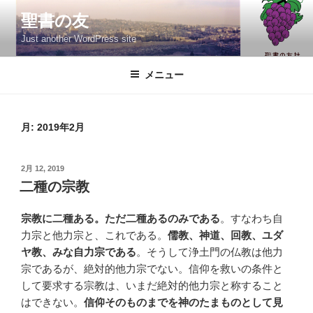
コ
聖書の友
ン
Just another WordPress site
テ
ン
ツ
メニュー
へ
ス
キ
月:
2019年2月
ッ
プ
投
2月 12, 2019
稿
二種の宗教
日:
宗教に二種ある。ただ二種あるのみである
。すなわち自
力宗と他力宗と、これである。
儒教、神道、回教、ユダ
ヤ教、みな自力宗である
。そうして浄土門の仏教は他力
宗であるが、絶対的他力宗でない。信仰を救いの条件と
して要求する宗教は、いまだ絶対的他力宗と称すること
はできない。
信仰そのものまでを神のたまものとして見