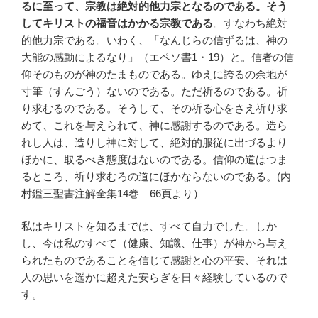
るに至って、宗教は絶対的他力宗となるのである。そう
してキリストの福音はかかる宗教である
。すなわち絶対
的他力宗である。いわく、「なんじらの信ずるは、神の
大能の感動によるなり」（エペソ書1・19）と。信者の信
仰そのものが神のたまものである。ゆえに誇るの余地が
寸筆（すんごう）ないのである。ただ祈るのである。祈
り求むるのである。そうして、その祈る心をさえ祈り求
めて、これを与えられて、神に感謝するのである。造ら
れし人は、造りし神に対して、絶対的服従に出づるより
ほかに、取るべき態度はないのである。信仰の道はつま
るところ、祈り求むろの道にほかならないのである。(内
村鑑三聖書注解全集14巻 66頁より）
私はキリストを知るまでは、すべて自力でした。しか
し、今は私のすべて（健康、知識、仕事）が神から与え
られたものであることを信じて感謝と心の平安、それは
人の思いを遥かに超えた安らぎを日々経験しているので
す。