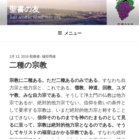
コ
聖書の友
ン
Just another WordPress site
テ
ン
ツ
メニュー
へ
ス
キ
投
2月 12, 2019
投稿者:
福田秀雄
稿
ッ
二種の宗教
日:
プ
宗教に二種ある。ただ二種あるのみである
。すなわち自
力宗と他力宗と、これである。
儒教、神道、回教、ユダ
ヤ教、みな自力宗である
。そうして浄土門の仏教は他力
宗であるが、絶対的他力宗でない。信仰を救いの条件と
して要求する宗教は、いまだ絶対的他力宗と称すること
はできない。
信仰そのものまでを神のたまものとして見
るに至って、宗教は絶対的他力宗となるのである。そう
してキリストの福音はかかる宗教である
。すなわち絶対