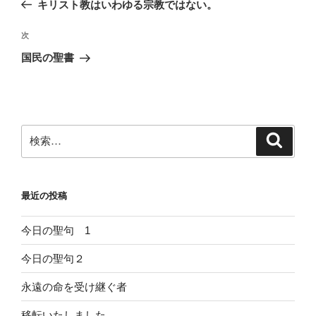
の
キリスト教はいわゆる宗教ではない。
ナ
投
ビ
稿
次
次
ゲ
の
国民の聖書
投
ー
稿
シ
ョ
ン
検
検
索
索:
最近の投稿
今日の聖句 1
今日の聖句２
永遠の命を受け継ぐ者
移転いたしました。