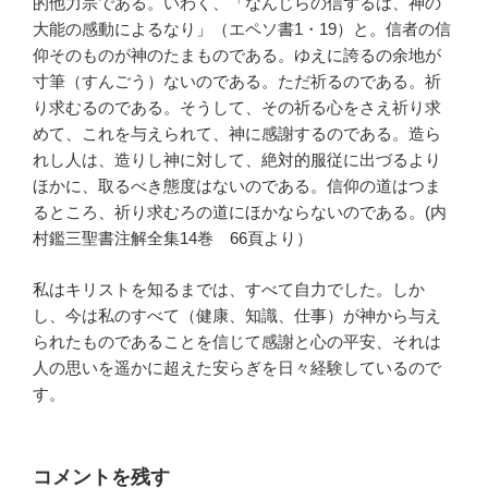
的他力宗である。いわく、「なんじらの信ずるは、神の
大能の感動によるなり」（エペソ書1・19）と。信者の信
仰そのものが神のたまものである。ゆえに誇るの余地が
寸筆（すんごう）ないのである。ただ祈るのである。祈
り求むるのである。そうして、その祈る心をさえ祈り求
めて、これを与えられて、神に感謝するのである。造ら
れし人は、造りし神に対して、絶対的服従に出づるより
ほかに、取るべき態度はないのである。信仰の道はつま
るところ、祈り求むろの道にほかならないのである。(内
村鑑三聖書注解全集14巻 66頁より）
私はキリストを知るまでは、すべて自力でした。しか
し、今は私のすべて（健康、知識、仕事）が神から与え
られたものであることを信じて感謝と心の平安、それは
人の思いを遥かに超えた安らぎを日々経験しているので
す。
コメントを残す