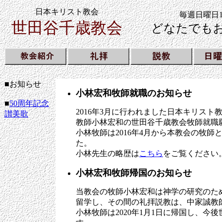
日本キリスト教会
毎週日曜日1
世田谷千歳教会
どなたでも
■
お知らせ
小林宏和牧師就職のお知らせ
■
50周年記念
2016年3月に行われました日本キリス
讃美歌
教師小林宏和の世田谷千歳教会牧師就職
小林牧師は2016年4月から本教会の牧師
た。
小林先生の略歴は
こちら
をご覧ください
小林宏和牧師帰国のお知らせ
当教会の牧師小林宏和は神学の研究のため、
留学し、その間の礼拝説教は、中家誠教
小林牧師は2020年1月1日に帰国し、