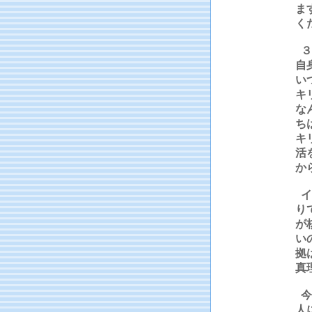
ま
く
３
自
い
キ
な
ち
キ
活
か
イ
り
が
い
拠
真
今
人