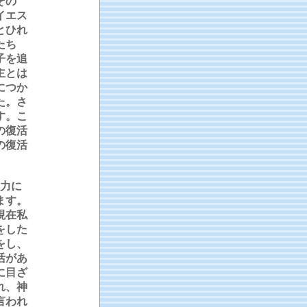
その
イエス
とひれ
たち
子を追
主とは
につか
た。さ
す。こ
の復活
の復活
力に
ます。
現在私
をした
をし、
活があ
に目ざ
れ、神
言われ