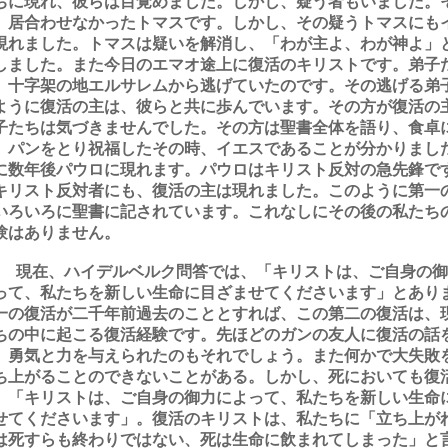
ちに現れ、彼らは目覚めました。しかし、疑う者もいました。
、居合わせなかったトマスです。しかし、その疑うトマスにも
現れました。トマスは疑いを解消し、「わが主よ、わが神よ」
しました。また今日のエマオ途上に復活のキリストです。弟子
、十字架の地エルサレムから逃げていたのです。その逃げる弟
ように復活の主は、彼らと共に歩んでいます。その方が復活の
子たちは気づきませんでした。その方は聖書全体を語り、食卓
、パンをとり祝福したその時、イエスであることが分かりまし
に数年後パウロに現れます。パウロはキリスト反対の急先鋒で
キリスト反対者にも、復活の主は現れました。このように第一
いろいろに聖書に記されています。これなしにその後の私たち
験はありません。
 現在、ハイデルベルク問答では、「キリストは、ご自身の御
って、私たちを新しい生命に目ざませてくださいます」とあり
一の復活が二千年前過去のこととすれば、この第二の復活は、
ちの中に起こる復活経験です。先ほどのガンの友人に復活の話
、勇気と力を与えられたのもそれでしょう。また何かで大失敗
ち上がることのできないことがある。しかし、死においても復
、「キリストは、ご自身の御力によって、私たちを新しい生命
せてくださいます」。復活のキリストは、私たちに「立ち上が
は死すらも終わりではない、死は生命に飲まれてしまった」と