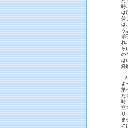
た
時
は
伏
は
う
弟
れ
ら
の
は
経
２
よ
第
た
時
立
り
ま
に