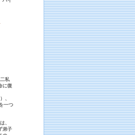
。ハイ
二私
命に復
る）、
を一つ
は、
ず弟子