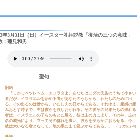
013年3月31日（日）イースター礼拝説教「復活の三つの意味」
教：蓮見和男
聖句
旧約
「しかしベツレヘム・エフラタよ、あなたはユダの氏族のうちで小さい
者だが、イスラエルを治める者があなたのうちから、わたしのために出
る。その出るのは昔から、いにしえの日からである。それゆえ、産婦の産
みおとす時まで、主は彼らを渡しおかれる。その後その兄弟たちの残れる
者は、イスラエルの子らのもとに帰る。彼は主の力により、その神、主の
名の威光により、立ってその群れを養い、彼らを安らかにおらせる。今、
彼は大いなる者となって、地の果にまで及ぶからである。」 （ミカ5:2-4)
新約