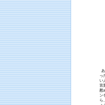
あ
っ
い
言
慰
ン
ら