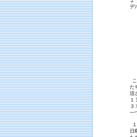
ょ
デ
こ
た
活
１
３
一
１
日