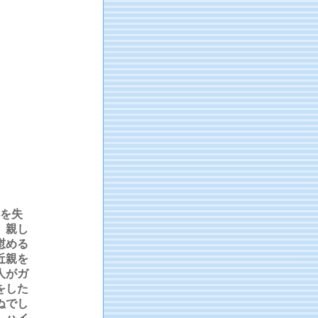
を失
、親し
慰める
近親を
人がガ
をした
ぬでし