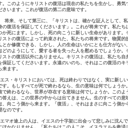
す。このようにキリストの復活は現在の私たちを生かし、勇気
ださいます。これが復活の第二の意味です。
 将来、そして第三に、「キリストは、確かな証人として、私
身の復活を保証してくださいます」。これが将来です。私たち
つか死にます。しかし、死の向こうに新しい生命があります。
リストの復活によって約束された、私たちの将来です。物質的
んとか修復できる、しかし、人の生命はいかにとも仕方がない
はどのようにして、愛する者を失った人を慰めるでしょうか。
リストの復活以外にありません。キリストの復活は、私たち自
を保証してくださいます。永遠のいのち、それはこの復活のキ
ら来ます。
エス・キリストにおいては、死は終わりではなく、実に新しい
です。もしすべてが死で終わるなら、生の意味は何でしょうか
核で終わるなら、世界が存在する意味は何でしょうか。このよ
の答えは、この世界の中からは出てきません。生のすべての意
は、向こう側から来ます。「復活」、それはまさに向こう側か
理なのです。
エマオ途上の人は、イエスの十字架に出会って悲しみに沈んで
にほかなりません。「私たちはこの人こそ、イスラエルを救済