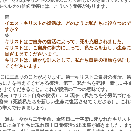
うが、それはキリストの復活のことで新しい力を受けたのです
ルベルクの信仰問答には、こういう問答があります。
問
イエス・キリストの復活は、どのように私たちに役立つので
すか？
答
キリストはご自身の復活によって、死を克服されました。
キリストは、ご自身の御力によって、私たちを新しい生命に
目ざませてくださいます。
キリストは、確かな証人として、私たち自身の復活を保証し
てくださいます。
こに三通りのことがあります。第一キリストご自身の復活、第
ちに力を与えてくださる復活、第三、私たちを死後、新しい生
させてくださること。これが復活の三つの意味です。
 過去（キリスト自身の復活）、２ 現在（私たちを今勇気づけ
 将来（死後私たちを新しい生命に復活させてくださる）。これ
つ学んで行きましょう。
 過去、今から二千年前、金曜日に十字架に死なれたキリスト
曜日に弟子たちに現れ四十日間復活の出来事が続きました。ま