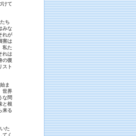
づけて
たち
はみな
それが
損害は
、私た
それは
身の復
リスト
始ま
。世界
うな問
味と根
ら来る
いた
してく