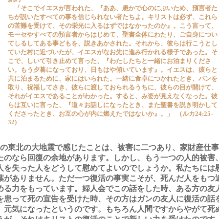
「そこでイエスが言われた、『ああ、愚かで心のにぶいため、預言者た
ちが説いたすべての事を信じられない者たちよ。キリストは必ず、これら
の苦難を受けて、その栄光に入るはずではなかったのか』。こう言って、
モーセやすべての預言者からはじめて、聖書全体にわたり、ご自身につい
てしるしてある事どもを、説きあかされた。それから、彼らは行こうとし
ていた村に近づいたが、イエスがなお先に進み行かれる様子であった。そ
こで、しいて引き止めて言った、『わたしたちと一緒にお泊まりくださ
い。もう夕暮になっており、日もはや傾いています』。イエスは、彼らと
共に泊まるために、家にはいられた。一緒に食卓につかれたとき、パンを
取り、祝福してさき、彼らに渡しておられるうちに、彼らの目が開けて、
それがイエスであることがわかった。すると、み姿が見えなくなった。彼
らは互いに言った、『道々お話しになったとき、また聖書を説き明かして
くださったとき、お互の心が内に燃えたではないか』。」 （ルカ24:25-
32)
の東北の大地震で感じたことは、被害に二つあり、家財産仕事
たのなら回復の余地があります。しかし、もう一つの人的被害
人を失った人をどうして慰めてよいのでしょうか。私たちには
葉がありません。ただ一つ復活の事実こそが、死んだ人をもつ
める力をもっています。婦人会でこの話をした時、ある方の友
を患って死の宣告を受けた時、その方はガンの友人に復活の話
、元気になったというのです。もちろん人間ですからやがて死