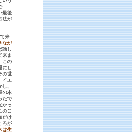
という
で
い最後
方法が
て来
きなが
ば話し
て来ま
、この
題にし
その世
。イエ
かし、
事の本
ったで
なかっ
このこ
面だけ
ころが
スは生