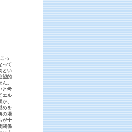
こっ
なって
架とい
絶望的
せん。
いと考
てエル
郷か、
慰めを
架の場
らが十
間関係