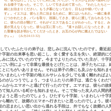
ら、彼らは行こうとしていた村に近づいたが、イエスがなお先へ進み行か
れる様子であった。そこで、しいて引き止めて言った、『わたしたちと一
緒にお泊まりください。もう夕暮になっており、日もはや傾いていま
す』。イエスは、彼らと共に泊まるために、家にはいられた。一緒に食卓
につかれたとき、パンを取り、祝福してさき、彼らに渡しておられるうち
に、彼らの目が開けて、それがイエスであることがわかった。すると、み
姿が見えなくなった。彼らは互に言った、『道々お話しになったとき、ま
た聖書を説き明かしてくださったとき、お互の心が内に燃えたではない
か』｡」 （ルカ24:13-32)
していたふたりの弟子は、悲しみに沈んでいたのです。最近起
十字架の出来事を思い起こし、全く愛する主を失い、絶望的に
しみに沈んでいたのです。今までよりたのんでいた主が、十字
むごい刑によって非業な最後をとげたことは、弟子たちには、
ことにちがいありません。それは弟子の身にも及ぶかも知れま
のいまわしい十字架の地エルサレムを少しでも遠く離れればよ
るのがふつうでしょう。つまりふたりの弟子は、逃亡をくわだ
レムからエマオへと逃げて行ったのです。エマオは、彼らの故
めて知人のいる町かも知れません。そこで知った友人の人間的
けようと思ったのでしょう。ひたすら十字架、いまわしい十字
から離れて、故郷のエマオへ行きたいと思ったのでしょう。彼
架の忌まわしい思い出から逃れる手段は、外でもなく故郷の人