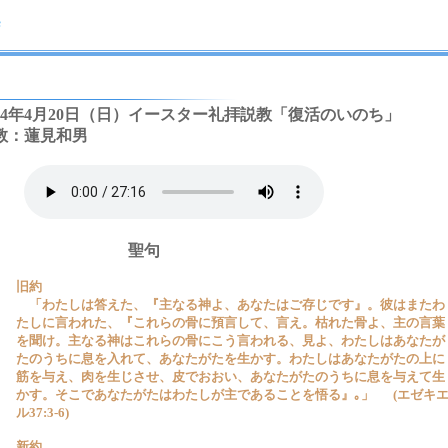
014年4月20日（日）イースター礼拝説教「復活のいのち」
教：蓮見和男
聖句
旧約
「わたしは答えた、『主なる神よ、あなたはご存じです』。彼はまたわ
たしに言われた、『これらの骨に預言して、言え。枯れた骨よ、主の言葉
を聞け。主なる神はこれらの骨にこう言われる、見よ、わたしはあなたが
たのうちに息を入れて、あなたがたを生かす。わたしはあなたがたの上に
筋を与え、肉を生じさせ、皮でおおい、あなたがたのうちに息を与えて生
かす。そこであなたがたはわたしが主であることを悟る』｡」 (エゼキ
ル37:3-6)
新約