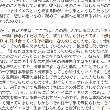
す。したがって、「彼らは悲しそうな顔をして立ち止まった」
がそのことを表しています。彼らは、そのころ「悲しかったの
」。つまりイエスという愛する師が、十字架というむごたらし
遂げて、悲しい思いを心に秘めて、故郷へと逃げ帰る以外には
かったのです。
かし、復活の主は、ここでは、この悲しんでいる二人に近づい
、一緒に歩きだすだけでなく、彼らに話しかけたのです。
「歩
互いに語り合っているその話は、なんのことなのか」
と。いわ
いる、その内容を聞きただしているのです。彼は逆に問いかけ
た、「あなたはエルサレムに泊まっていながら、あなただけが
でこのごろ起こったことをご存じないのですか」。彼らが、問
のは、イエスの十字架の本質やその信仰内容ではありません。
的な噂話としての、出来事です。なんと低次元のことでしょう
の十字架は本来信仰の出来事としてしか語りえないのです。し
れを世間的な噂話の題材として示したのです。この人たちも、
は何一つしらなかったのです。おそらくエルサレム中がそうだ
ょう。弟子たちとても最初のうちはことの外面だけしか分から
のです。しかし、かれらに近づいたイエス・キリストのみは、
の本質を知っている唯一のお方だったのです。彼らは事柄の外
よく知っていました。しかし、それは十字架で裏切られた。と
人たちがイエスは「生きておられる」と告げたのです。
「イエ