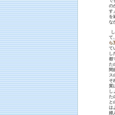
で
の
す
を
な
し
て
ら
て
し
都
た
間
ス
そ
質
し
た
と
は
婦