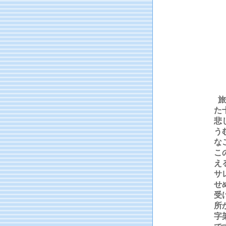
旅
た
悲
う
な
こ
え
サ
せ
受
所
字