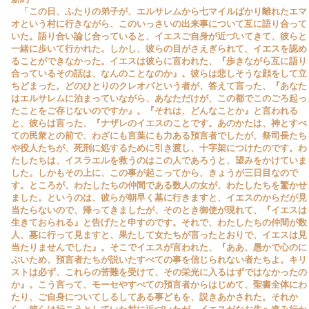
「この日、ふたりの弟子が、エルサレムから七マイルばかり離れたエマ
オという村に行きながら、このいっさいの出来事について互に語り合って
いた。語り合い論じ合っていると、イエスご自身が近づいてきて、彼らと
一緒に歩いて行かれた。しかし、彼らの目がさえぎられて、イエスを認め
ることができなかった。イエスは彼らに言われた、『歩きながら互に語り
合っているその話は、なんのことなのか』。彼らは悲しそうな顔をして立
ちどまった。どのひとりのクレオパという者が、答えて言った、『あなた
はエルサレムに泊まっていながら、あなただけが、この都でこのごろ起っ
たことをご存じないのですか』。『それは、どんなことか』と言われる
と、彼らは言った、『ナザレのイエスのことです。あのかたは、神とすべ
ての民衆との前で、わざにも言葉にも力ある預言者でしたが、祭司長たち
や役人たちが、死刑に処するために引き渡し、十字架につけたのです。わ
たしたちは、イスラエルを救うのはこの人であろうと、望みをかけていま
した。しかもその上に、この事が起こってから、きょうが三日目なので
す。ところが、わたしたちの仲間である数人の女が、わたしたちを驚かせ
ました。というのは、彼らが朝早く墓に行きますと、イエスのからだが見
当たらないので、帰ってきましたが、そのとき御使が現れて、『イエスは
生きておられる』と告げたと申すのです。それで、わたしたちの仲間が数
人、墓に行って見ますと、果たして女たちが言ったとおりで、イエスは見
当たりませんでした』。そこでイエスが言われた、『ああ、愚かで心のに
ぶいため、預言者たちが説いたすべての事を信じられない者たちよ。キリ
ストは必ず、これらの苦難を受けて、その栄光に入るはずではなかったの
か』。こう言って、モーセやすべての預言者からはじめて、聖書全体にわ
たり、ご自身についてしるしてある事どもを、説きあかされた。それか