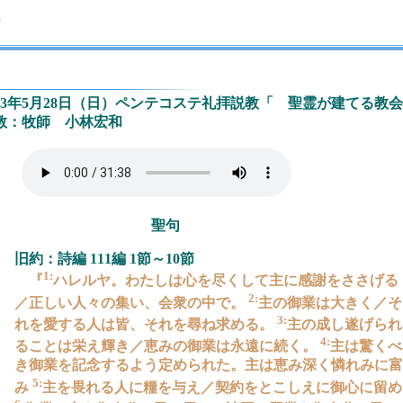
023年5月28日（日）ペンテコステ礼拝説教「 聖霊が建てる教
教：牧師 小林宏和
聖句
旧約：詩編 111編 1節～10節
1:
『
ハレルヤ。わたしは心を尽くして主に感謝をささげる
2:
／正しい人々の集い、会衆の中で。
主の御業は大きく／そ
3:
れを愛する人は皆、それを尋ね求める。
主の成し遂げられ
4:
ることは栄え輝き／恵みの御業は永遠に続く。
主は驚くべ
き御業を記念するよう定められた。主は恵み深く憐れみに富
5:
み
主を畏れる人に糧を与え／契約をとこしえに御心に留め