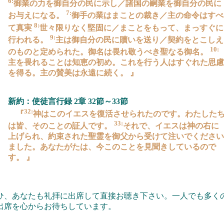
6:
御業の力を御自分の民に示し／諸国の嗣業を御自分の民に
7:
お与えになる。
御手の業はまことの裁き／主の命令はすべ
8:
て真実
世々限りなく堅固に／まことをもって、まっすぐに
9:
行われる。
主は御自分の民に贖いを送り／契約をとこしえ
10:
のものと定められた。御名は畏れ敬うべき聖なる御名。
主を畏れることは知恵の初め。これを行う人はすぐれた思慮
を得る。主の賛美は永遠に続く。 』
新約：使徒言行録 2章 32節～33節
32:
『
神はこのイエスを復活させられたのです。わたした
33:
は皆、そのことの証人です。
それで、イエスは神の右に
上げられ、約束された聖霊を御父から受けて注いでください
ました。あなたがたは、今このことを見聞きしているので
す。 』
ひ、あなたも礼拝に出席して直接お聴き下さい。一人でも多く
出席を心からお待ちしています。