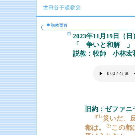
2023年11月19
「 争いと和解 」
説教：牧師 小林宏
聖
旧約：ゼファニヤ書
1:
『
災いだ、
2:
都は。
この都