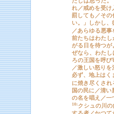
たしは思った。
れ／戒めを受け
罰しても／その
い。」しかし、
／あらゆる悪事
前たちはわたし
がる日を待つが
ぜなら、わたし
ろの王国を呼び
／激しい怒りを
必ず、地上はく
に焼き尽くされ
国の民に／清い
の名を唱え／一
10:
クシュの川の
する者／かつて