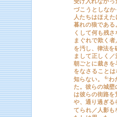
受け入れなかっ
づこうとしなか
人たちはほえた
暮れの狼である
くして何も残さ
まぐれで欺く者
を汚し、律法を
まして正しく／
朝ごとに裁きを
をなさることは
6:
知らない。
わ
た。彼らの城壁
は彼らの街路を
や、通り過ぎる
てられ／人影も