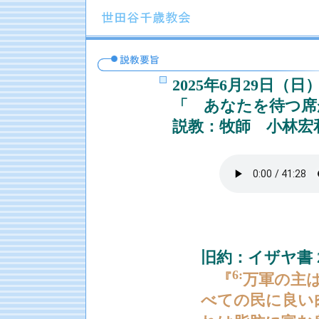
2025年6月29日
「 あなたを待つ席
説教：牧師 小林宏
聖
旧約：イザヤ書 2
6:
『
万軍の主
べての民に良い