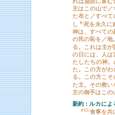
れは脂肪に富む
主はこの山で／
た布と／すべて
8:
し
死を永久に
神は、すべての
の民の恥を／地
る。これは主が
の日には、人は
たしたちの神。
た。この方がわ
る。この方こそ
た主。その救い
主の御手はこの
新約：ルカによる福
15:
『
食事を共