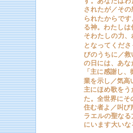
す。あなたはわ
されたが／その
られたからです
る神。わたしは
そわたしの力、
となってくださ
びのうちに／救
の日には、あな
「主に感謝し、
業を示し／気高
主にほめ歌をう
た。全世界にそ
住む者よ／叫び
ラエルの聖なる
にいます大いな