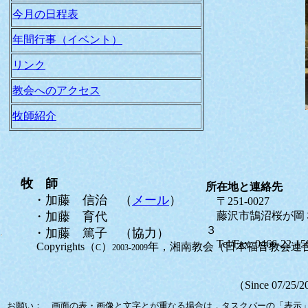
今月の日程表
年間行事（イベント）
リンク
教会へのアクセス
牧師紹介
牧 師
所在地と連絡先
・加藤 信治 （
メール
）
〒251-0027
・加藤 育代
藤沢市鵠沼桜が岡
３
・加藤 篤子 （協力）
Tel/Fax: 0466-22-15
Copyrights
（
）
年，湘南教会
（日本福音教会連
C
2003-2009
（Since 07/25/2
お願い： 画面の表・画像と文字とが重なる場合は，タスクバーの「表示