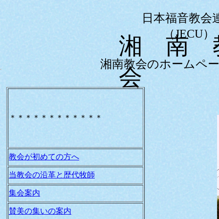
日本福音教会
（JECU）
湘 南
湘南教会のホームペ
会
＊＊＊＊＊＊＊＊＊＊＊＊
教会が初めての方へ
当教会の沿革と歴代牧師
集会案内
賛美の集いの案内