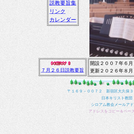
説教要旨集
リンク
カレンダー
開設２００７年６月
７月２６日説教要旨
更新２０２６年８月
〒１６９－００７２ 新宿区大久保３
日本キリスト教団
シロアム教会メールア
アドレスをコピー＆ペー