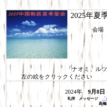
2025年
会
「ナオミ、ル
左の絵をクリックください
2024年
9月8日
「
礼拝 メッセージ
高橋武夫