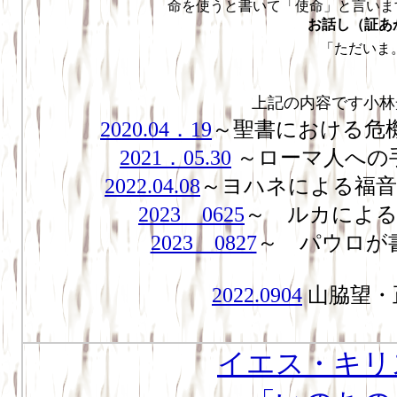
命を使うと書いて「使命」と言います
お話し（証あかし
「ただいま。」育
上記の内容です小林
2020.04．19
～聖書における
2021．05.30
～ローマ人へ
2022.04.08
～ヨハネによる福
2023 0625
～ ルカによ
2023 0827
～ パウロが
2022.0904
山脇望・
イエス・キリ