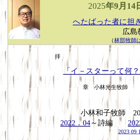
2025
年
9
月
14
へたばった者に担
広島
（
林部牧師
「イ－スターって何？
ルカ
章 小林光生牧師
小林和子牧師 20
2022．04
～詩編
202
2023 09 