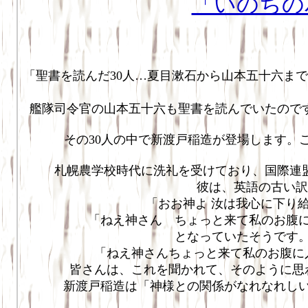
「いのちの
牧師 
「聖書を読んだ30人…夏目漱石から山本五十六ま
艦隊司令官の山本五十六も聖書を読んでいたので
その30人の中で新渡戸稲造が登場します。
札幌農学校時代に洗礼を受けており、国際連盟
彼は、英語の古い訳
「おお神よ 汝は我心に下り
「ねえ神さん ちょっと来て私のお腹
となっていたそうです
「ねえ神さんちょっと来て私のお腹に
皆さんは、これを聞かれて、そのように思
新渡戸稲造は「神様との関係がなれなれし