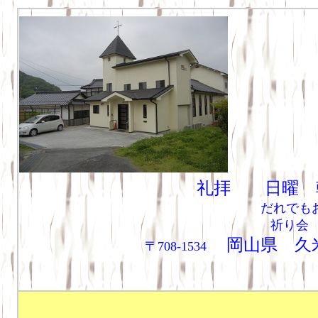
礼拝 日曜 朝1
だれでも
祈り会 
岡山県 
〒708-1534
TEL/FAX：08