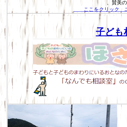
、賛美のささ
ここをクリック ユ
子ども