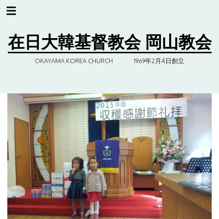
コ
ン
在日大韓基督教会 岡山教会
テ
ン
OKAYAMA KOREA CHURCH 1969年2月4日創立
ツ
へ
ス
キ
ッ
プ