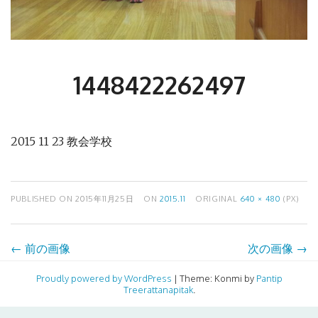
1448422262497
2015 11 23 教会学校
PUBLISHED ON
2015年11月25日
ON
2015.11
ORIGINAL
640 × 480
(PX)
←
前の画像
次の画像
→
Proudly powered by WordPress
|
Theme: Konmi by
Pantip
Treerattanapitak
.