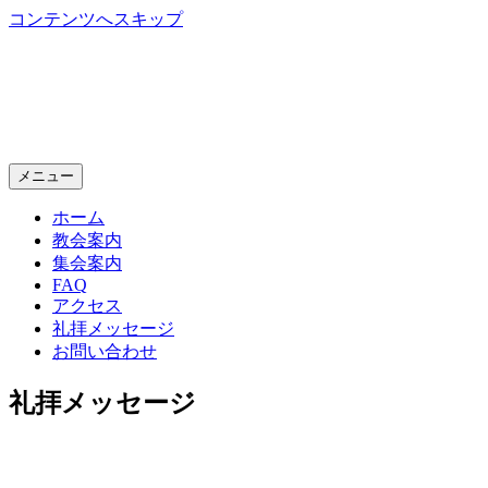
コンテンツへスキップ
神戸生田教会
Kobe Ikuta Chruch
メニュー
ホーム
教会案内
集会案内
FAQ
アクセス
礼拝メッセージ
お問い合わせ
礼拝メッセージ
神戸生田教会